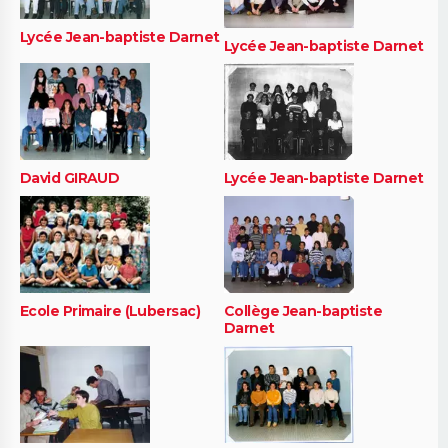
Lycée Jean-baptiste Darnet
Lycée Jean-baptiste Darnet
David GIRAUD
Lycée Jean-baptiste Darnet
Ecole Primaire (Lubersac)
Collège Jean-baptiste
Darnet