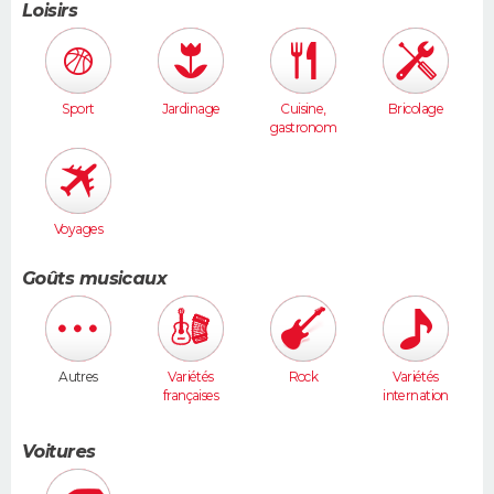
Loisirs
Sport
Jardinage
Cuisine,
Bricolage
gastronom
ie
Voyages
Goûts musicaux
Autres
Variétés
Rock
Variétés
françaises
internation
ales
Voitures