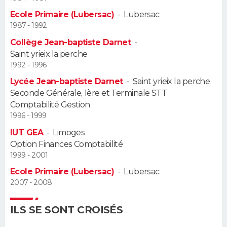
Ecole Primaire (Lubersac)
-
Lubersac
Guide de la santé
Médicaments
+
Alimentation
Maladies
Sommeil
VOYAGE
1987 - 1992
Collège Jean-baptiste Darnet
-
City break
Voyage de noces
Climat
Destinations
Voyage nature
Forum
+
PHOTO
Saint yrieix la perche
1992 - 1996
GUIDES D'ACHAT
Lycée Jean-baptiste Darnet
-
Saint yrieix la perche
Seconde Générale, 1ère et Terminale STT
BONS PLANS
Comptabilité Gestion
1996 - 1999
CARTE DE VOEUX
IUT GEA
-
Limoges
Carte Bonne année
Carte Pâques
Carte de Noël
Carte Saint-Valentin
Carte d'anniversaire
DICTIONNAIRE
Option Finances Comptabilité
1999 - 2001
Biographies
Expressions
Dictionnaire
Citations
Proverbes
PROGRAMME TV
Ecole Primaire (Lubersac)
-
Lubersac
2007 - 2008
COPAINS D'AVANT
ILS SE SONT CROISÉS
Se connecter
Collèges
Universités
Service militaire
S'inscrire
Lycées
Primaires
Entreprises
Avis de recherche
AVIS DE DÉCÈS