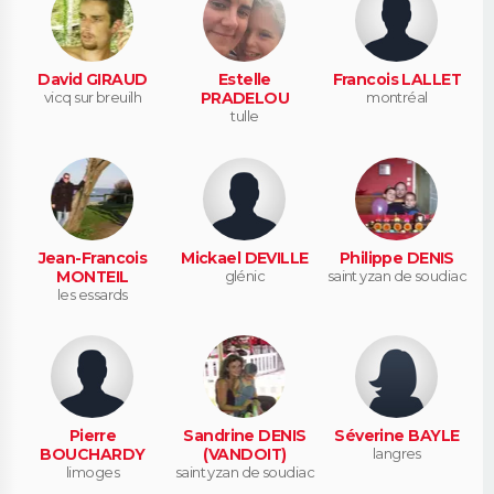
David GIRAUD
Estelle
Francois LALLET
vicq sur breuilh
PRADELOU
montréal
tulle
Jean-Francois
Mickael DEVILLE
Philippe DENIS
MONTEIL
glénic
saint yzan de soudiac
les essards
Pierre
Sandrine DENIS
Séverine BAYLE
BOUCHARDY
(VANDOIT)
langres
limoges
saint yzan de soudiac