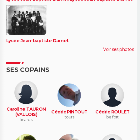
Lycée Jean-baptiste Darnet
Voir ses photos
SES COPAINS
Caroline TAURON
Cédric PINTOUT
Cédric ROULET
(VALLOIS)
tours
belfort
linards