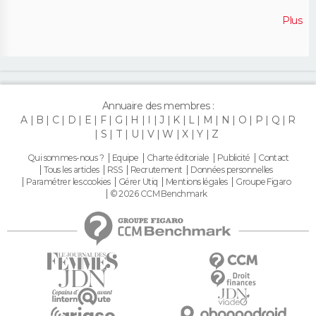
Plus
Annuaire des membres :
A
B
C
D
E
F
G
H
I
J
K
L
M
N
O
P
Q
R
S
T
U
V
W
X
Y
Z
Qui sommes-nous ?
Equipe
Charte éditoriale
Publicité
Contact
Tous les articles
RSS
Recrutement
Données personnelles
Paramétrer les cookies
Gérer Utiq
Mentions légales
Groupe Figaro
© 2026 CCM Benchmark