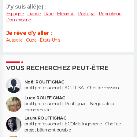
J'y suis allé(e) :
Espagne
-
France
-
Italie
-
Mexique
-
Portugal
-
République
Dominicaine
Je rêve d'y aller :
Australie
-
Cuba
-
États-Unis
VOUS RECHERCHEZ PEUT-ÊTRE
Noël ROUFFIGNAC
profil professionnel | ACTIF SA - Chef de mission
Luce ROUFFIGNAC
profil professionnel | Rouffignac - Negociatrice
commerciale
Laura ROUFFIGNAC
profil professionnel | ECOME Ingénierie - Chef de
projet bâtiment durable