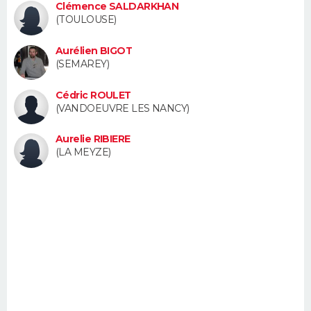
Clémence SALDARKHAN
FORUM
(TOULOUSE)
Lifestyle
Sport
Television
Cinema
Bricolage
Culture
Auto
Voyage
Aurélien BIGOT
(SEMAREY)
Cédric ROULET
(VANDOEUVRE LES NANCY)
Aurelie RIBIERE
(LA MEYZE)