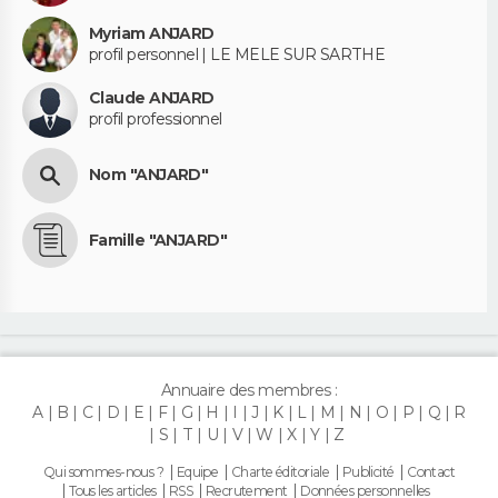
Myriam ANJARD
profil personnel | LE MELE SUR SARTHE
Claude ANJARD
profil professionnel
Nom "ANJARD"
Famille "ANJARD"
Annuaire des membres :
A
B
C
D
E
F
G
H
I
J
K
L
M
N
O
P
Q
R
S
T
U
V
W
X
Y
Z
Qui sommes-nous ?
Equipe
Charte éditoriale
Publicité
Contact
Tous les articles
RSS
Recrutement
Données personnelles