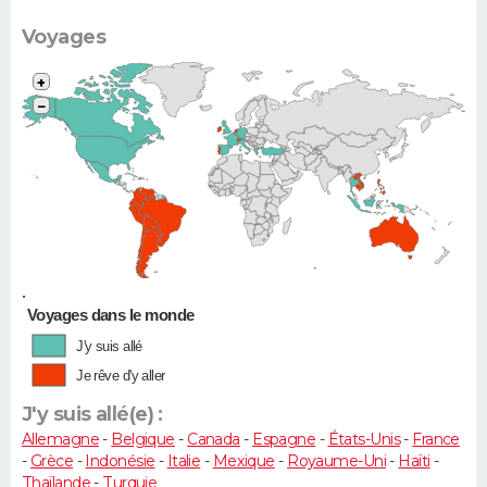
(Megane,
307...)
Voyages
+
−
•
Voyages dans le monde
J'y suis allé
Je rêve d'y aller
J'y suis allé(e) :
Allemagne
-
Belgique
-
Canada
-
Espagne
-
États-Unis
-
France
-
Grèce
-
Indonésie
-
Italie
-
Mexique
-
Royaume-Uni
-
Haïti
-
Thaïlande
-
Turquie