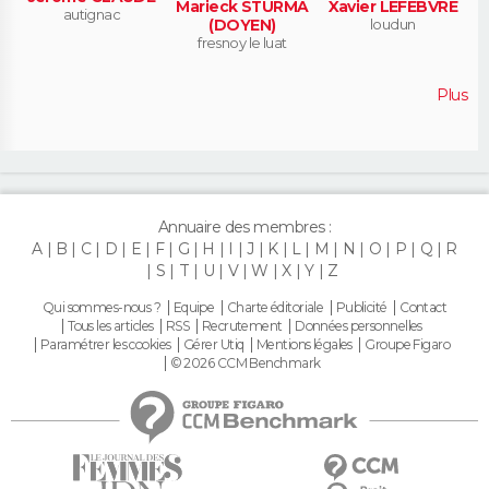
Marieck STURMA
Xavier LEFEBVRE
autignac
(DOYEN)
loudun
fresnoy le luat
Plus
Annuaire des membres :
A
B
C
D
E
F
G
H
I
J
K
L
M
N
O
P
Q
R
S
T
U
V
W
X
Y
Z
Qui sommes-nous ?
Equipe
Charte éditoriale
Publicité
Contact
Tous les articles
RSS
Recrutement
Données personnelles
Paramétrer les cookies
Gérer Utiq
Mentions légales
Groupe Figaro
© 2026 CCM Benchmark