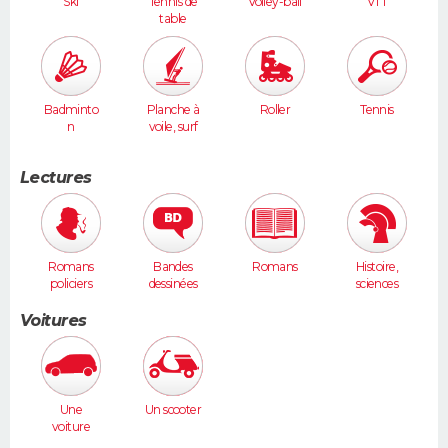
Ski
Tennis de
Volley-ball
VTT
table
Badminto
Planche à
Roller
Tennis
n
voile, surf
Lectures
Romans
Bandes
Romans
Histoire,
policiers
dessinées
sciences
humaines
Voitures
Une
Un scooter
voiture
moyenne