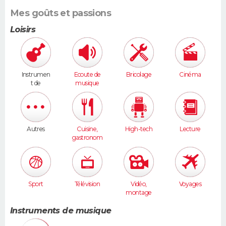
Mes goûts et passions
Loisirs
Instrumen
Ecoute de
Bricolage
Cinéma
t de
musique
musique
Autres
Cuisine,
High-tech
Lecture
gastronom
ie
Sport
Télévision
Vidéo,
Voyages
montage
Instruments de musique