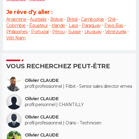
Je rêve d'y aller :
Argentine
-
Australie
-
Bolivie
-
Brésil
-
Cambodge
-
Chili
-
Colombie
-
Équateur
-
Irlande
-
Laos
-
Paraguay
-
Pays-Bas
-
Philippines
-
Portugal
-
Pérou
-
Suisse
-
Uruguay
-
Vénézuela
-
Viêt Nam
VOUS RECHERCHEZ PEUT-ÊTRE
Olivier CLAUDE
profil professionnel | Fitbit - Senior sales director emea
Olivier CLAUDE
profil personnel | CHANTILLY
Olivier CLAUDE
profil professionnel | Osiris - Technicien
Olivier CLAUDE