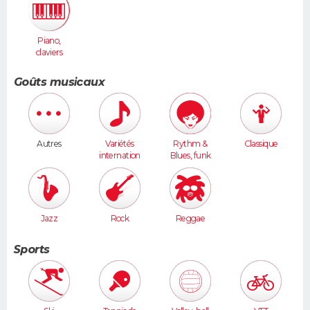
Piano,
claviers
Goûts musicaux
Autres
Variétés
Rythm &
Classique
internation
Blues, funk
ales
Jazz
Rock
Reggae
Sports