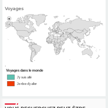
Voyages
+
−
•
Voyages dans le monde
J'y suis allé
Je rêve d'y aller