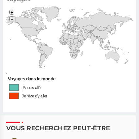
+
−
•
Voyages dans le monde
J'y suis allé
Je rêve d'y aller
VOUS RECHERCHEZ PEUT-ÊTRE