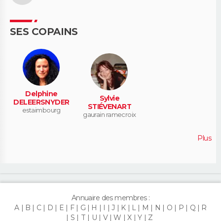
SES COPAINS
Delphine
Sylvie
DELEERSNYDER
STIÉVENART
estaimbourg
gaurain ramecroix
Plus
Annuaire des membres :
A
B
C
D
E
F
G
H
I
J
K
L
M
N
O
P
Q
R
S
T
U
V
W
X
Y
Z