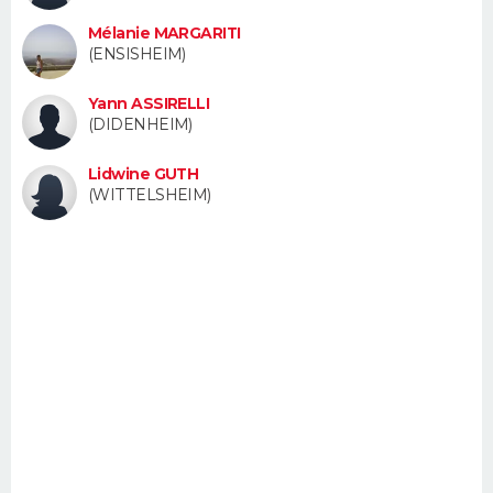
FORUM
Mélanie MARGARITI
(ENSISHEIM)
Lifestyle
Sport
Television
Cinema
Bricolage
Culture
Auto
Voyage
Yann ASSIRELLI
(DIDENHEIM)
Lidwine GUTH
(WITTELSHEIM)