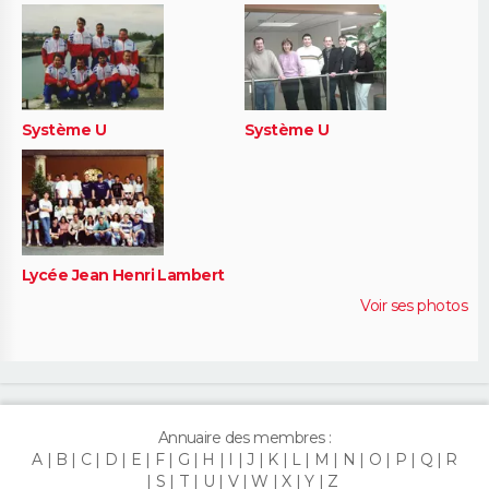
Système U
Système U
Lycée Jean Henri Lambert
Voir ses photos
Annuaire des membres :
A
B
C
D
E
F
G
H
I
J
K
L
M
N
O
P
Q
R
S
T
U
V
W
X
Y
Z