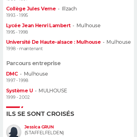
Collège Jules Verne
-
Illzach
Guide de la santé
Médicaments
+
Alimentation
Maladies
Sommeil
VOYAGE
1993 - 1995
Lycée Jean Henri Lambert
-
Mulhouse
City break
Voyage de noces
Climat
Destinations
Voyage nature
Forum
+
PHOTO
1995 - 1998
Université De Haute-alsace : Mulhouse
-
Mulhouse
GUIDES D'ACHAT
1998 - maintenant
BONS PLANS
Parcours entreprise
CARTE DE VOEUX
DMC
-
Mulhouse
1997 - 1998
Carte Bonne année
Carte Pâques
Carte de Noël
Carte Saint-Valentin
Carte d'anniversaire
DICTIONNAIRE
Système U
-
MULHOUSE
1999 - 2002
Biographies
Expressions
Dictionnaire
Citations
Proverbes
PROGRAMME TV
ILS SE SONT CROISÉS
COPAINS D'AVANT
Se connecter
Collèges
Universités
Service militaire
S'inscrire
Lycées
Primaires
Entreprises
Avis de recherche
Jessica GRUN
AVIS DE DÉCÈS
(STAFFELFELDEN)