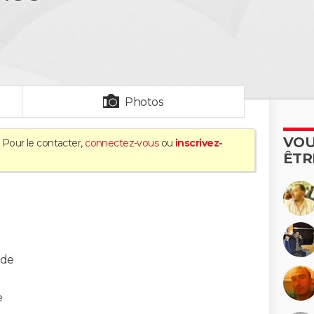
Photos
VOU
 Pour le contacter,
connectez-vous
ou
inscrivez-
ÊTR
rde
e