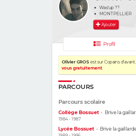
Was'up ??
MONTPELLIER
Ajouter
Profil
Olivier GROS
est sur Copains d'avant.
vous gratuitement
.
PARCOURS
Parcours scolaire
Collège Bossuet
-
Brive la gailla
1984 - 1987
Lycée Bossuet
-
Brive la gaillard
1989 - 1996