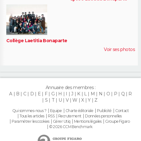
Collège Laetitia Bonaparte
Voir ses photos
Annuaire des membres :
A
B
C
D
E
F
G
H
I
J
K
L
M
N
O
P
Q
R
S
T
U
V
W
X
Y
Z
Qui sommes-nous ?
Equipe
Charte éditoriale
Publicité
Contact
Tous les articles
RSS
Recrutement
Données personnelles
Paramétrer les cookies
Gérer Utiq
Mentions légales
Groupe Figaro
© 2026 CCM Benchmark