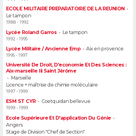
ECOLE MILITAIRE PREPARATOIRE DE LA REUNION
-
Guide de la santé
Médicaments
+
Alimentation
Maladies
Sommeil
VOYAGE
Le tampon
1988 - 1992
City break
Voyage de noces
Climat
Destinations
Voyage nature
Forum
+
PHOTO
Lycée Roland Garros
-
Le tampon
1992 - 1995
GUIDES D'ACHAT
Lycée Militaire / Ancienne Emp
-
Aix en provence
1995 - 1997
BONS PLANS
Université De Droit, D'economie Et Des Sciences :
Aix-marseille Iii Saint Jérôme
CARTE DE VOEUX
-
Marseille
Carte Bonne année
Carte Pâques
Carte de Noël
Carte Saint-Valentin
Carte d'anniversaire
Licence + maîtrise de chimie moléculaire
DICTIONNAIRE
1997 - 1999
Biographies
Expressions
Dictionnaire
Citations
Proverbes
PROGRAMME TV
ESM ST CYR
-
Coetquidan bellevue
1999 - 1999
COPAINS D'AVANT
Ecole Supérieure Et D'application Du Génie
-
Angers
Se connecter
Collèges
Universités
Service militaire
S'inscrire
Lycées
Primaires
Entreprises
Avis de recherche
AVIS DE DÉCÈS
Stage de Division "Chef de Section"