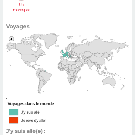
Un
monospac
e (Espace,
Scénic,
Xsara
Voyages
Picasso...)
+
−
•
Voyages dans le monde
J'y suis allé
Je rêve d'y aller
J'y suis allé(e) :