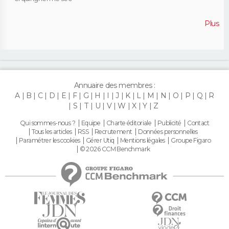
Plus
Annuaire des membres :
A
B
C
D
E
F
G
H
I
J
K
L
M
N
O
P
Q
R
S
T
U
V
W
X
Y
Z
Qui sommes-nous ?
Equipe
Charte éditoriale
Publicité
Contact
Tous les articles
RSS
Recrutement
Données personnelles
Paramétrer les cookies
Gérer Utiq
Mentions légales
Groupe Figaro
© 2026 CCM Benchmark