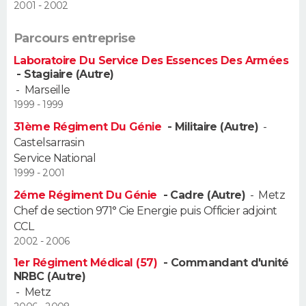
2001 - 2002
FORUM
Parcours entreprise
Lifestyle
Sport
Television
Cinema
Bricolage
Culture
Auto
Voyage
Laboratoire Du Service Des Essences Des Armées
- Stagiaire (Autre)
-
Marseille
1999 - 1999
31ème Régiment Du Génie
- Militaire (Autre)
-
Castelsarrasin
Service National
1999 - 2001
2éme Régiment Du Génie
- Cadre (Autre)
-
Metz
Chef de section 971° Cie Energie puis Officier adjoint
CCL
2002 - 2006
1er Régiment Médical (57)
- Commandant d'unité
NRBC (Autre)
-
Metz