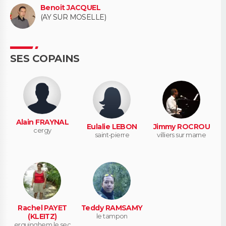
Benoit JACQUEL
(AY SUR MOSELLE)
SES COPAINS
Alain FRAYNAL
Eulalie LEBON
Jimmy ROCROU
cergy
saint-pierre
villiers sur marne
Rachel PAYET
Teddy RAMSAMY
(KLEITZ)
le tampon
erquinghem le sec