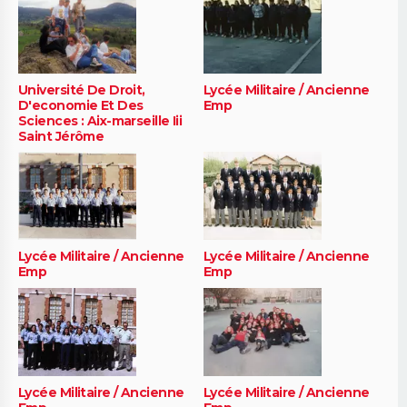
Université De Droit,
Lycée Militaire / Ancienne
D'economie Et Des
Emp
Sciences : Aix-marseille Iii
Saint Jérôme
Lycée Militaire / Ancienne
Lycée Militaire / Ancienne
Emp
Emp
Lycée Militaire / Ancienne
Lycée Militaire / Ancienne