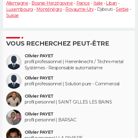
Allemagne
-
Bosnie-Herzégovine
-
France
-
Italie
-
Liban
-
Luxembourg
-
Monténégro
-
Royaume-Uni
- Djibouti -
Serbie
-
Suisse
VOUS RECHERCHEZ PEUT-ÊTRE
Olivier PAYET
profil professionnel | Herrenknecht / Téchni-metal
Systèmes - Responsable automatisme
Olivier PAYET
profil professionnel | Solution pure - Commercial
Olivier PAYET
profil personnel | SAINT GILLES LES BAINS
Olivier PAYET
profil personnel | BARSAC
Olivier PAYET