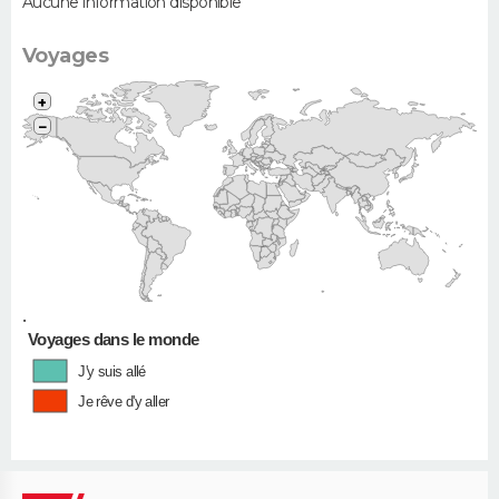
Aucune information disponible
Voyages
+
−
•
Voyages dans le monde
J'y suis allé
Je rêve d'y aller