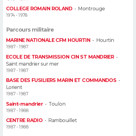
COLLEGE ROMAIN ROLAND
-
Montrouge
Guide de la santé
Médicaments
+
Alimentation
Maladies
Sommeil
VOYAGE
1974 - 1978
City break
Voyage de noces
Climat
Destinations
Voyage nature
Forum
+
PHOTO
Parcours militaire
MARINE NATIONALE CFM HOURTIN
-
Hourtin
GUIDES D'ACHAT
1987 - 1987
ECOLE DE TRANSMISSION CIN ST MANDRIER
-
BONS PLANS
Saint mandrier sur mer
1987 - 1987
CARTE DE VOEUX
BASE DES FUSILIERS MARIN ET COMMANDOS
-
Carte Bonne année
Carte Pâques
Carte de Noël
Carte Saint-Valentin
Carte d'anniversaire
DICTIONNAIRE
Lorient
1987 - 1987
Biographies
Expressions
Dictionnaire
Citations
Proverbes
PROGRAMME TV
Saint-mandrier
-
Toulon
1987 - 1988
COPAINS D'AVANT
CENTRE RADIO
-
Rambouillet
Se connecter
Collèges
Universités
Service militaire
S'inscrire
Lycées
Primaires
Entreprises
Avis de recherche
1987 - 1988
AVIS DE DÉCÈS