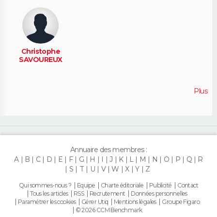
Christophe
SAVOUREUX
Plus
Annuaire des membres :
A
B
C
D
E
F
G
H
I
J
K
L
M
N
O
P
Q
R
S
T
U
V
W
X
Y
Z
Qui sommes-nous ?
Equipe
Charte éditoriale
Publicité
Contact
Tous les articles
RSS
Recrutement
Données personnelles
Paramétrer les cookies
Gérer Utiq
Mentions légales
Groupe Figaro
© 2026 CCM Benchmark