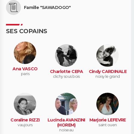
Famille "SAWADOGO"
SES COPAINS
Ana VASCO
Charlotte CEPA
Cindy CARDINALE
paris
clichy sous bois
noisy le grand
Coraline RIZZI
Lucinda AVANZINI
Marjorie LEFEVRE
vaujours
(HOREM)
saint ouen
noiseau