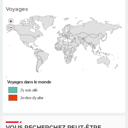
Voyages
+
−
•
Voyages dans le monde
J'y suis allé
Je rêve d'y aller
VOUS RECHERCHEZ PEUT-ÊTRE