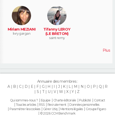
Miriam MEZIANI
Tifanny LEROY
livry gargan
(LE BRETON)
saint remy
Plus
Annuaire des membres :
A
B
C
D
E
F
G
H
I
J
K
L
M
N
O
P
Q
R
S
T
U
V
W
X
Y
Z
Qui sommes-nous ?
Equipe
Charte éditoriale
Publicité
Contact
Tous les articles
RSS
Recrutement
Données personnelles
Paramétrer les cookies
Gérer Utiq
Mentions légales
Groupe Figaro
© 2026 CCM Benchmark