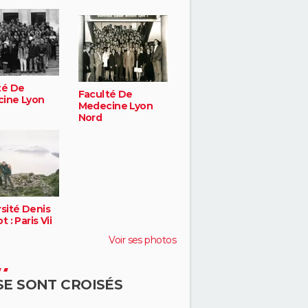
té De
Faculté De
ine Lyon
Medecine Lyon
Nord
sité Denis
 : Paris Vii
Voir ses photos
 SE SONT CROISÉS