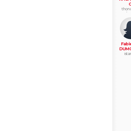
C
thono
ba
Fabi
DUMO
ista