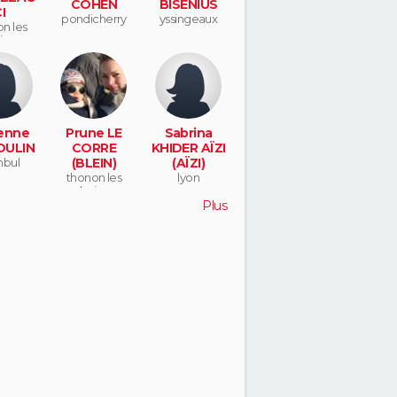
COHEN
BISENIUS
I
pondicherry
yssingeaux
n les
ins
enne
Prune LE
Sabrina
ULIN
CORRE
KHIDER AÏZI
nbul
(BLEIN)
(AÏZI)
thonon les
lyon
bains
Plus