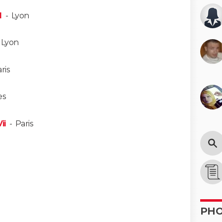
d
-
Lyon
-
Lyon
ris
es
ii
-
Paris
PH