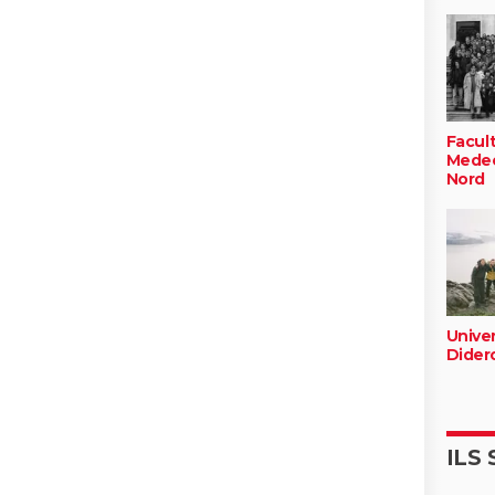
Facul
Medec
Nord
Univer
Diderot
ILS