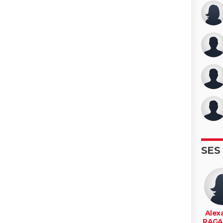
SES
Alex
RAGA