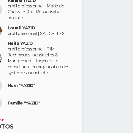
Kahina YAZID
profil professionnel | Mairie de
Choisy-le-Roi - Responsable
adjointe
Louafi YAZID
profil personnel | SARCELLES
Heifa YAZID
profil professionnel | TIM -
Techniques Industrielles &
Mangement - Ingénieur et
consultante en organisation des
systèmes industrielle
Nom "YAZID"
Famille "YAZID"
OTOS