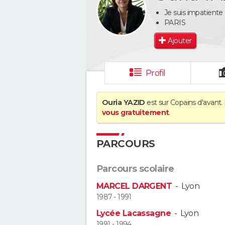
Je suis impatiente 
PARIS
Ajouter
Profil
Ouria YAZID
est sur Copains d'avant.
vous gratuitement
.
PARCOURS
Parcours scolaire
MARCEL DARGENT
-
Lyon
1987 - 1991
Lycée Lacassagne
-
Lyon
1991 - 1994