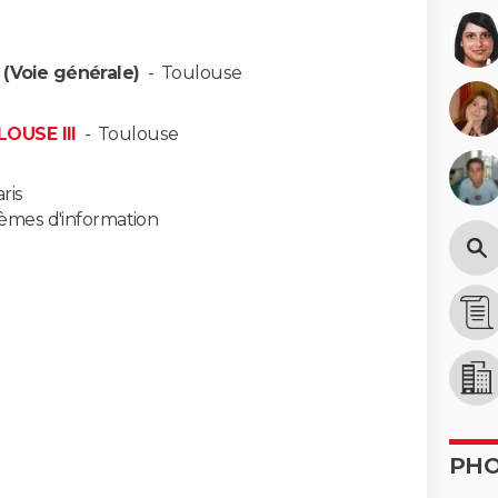
 (Voie générale)
-
Toulouse
OUSE III
-
Toulouse
ris
tèmes d'information
PH