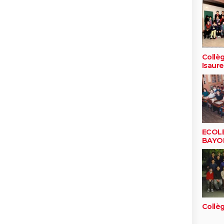
Collè
Isaure
ECOL
BAYO
Collè