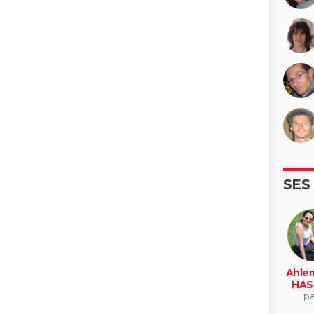
SES
Ahle
HAS
pa