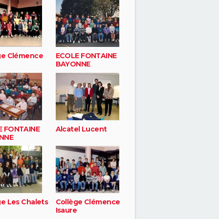
ge Clémence
ECOLE FONTAINE
BAYONNE
E FONTAINE
Alcatel Lucent
NNE
ge Les Chalets
Collège Clémence
Isaure