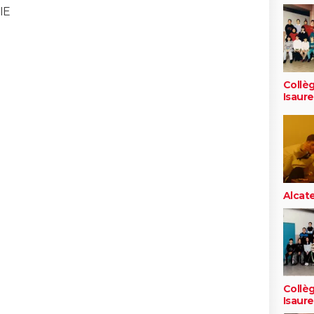
IE
Collè
Isaure
Alcat
Collè
Isaure