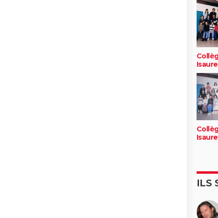
Collè
Isaure
Collè
Isaure
ILS