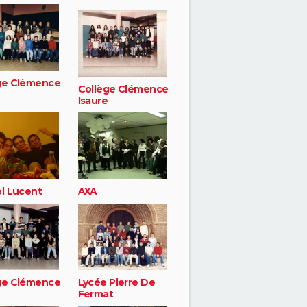
ge Clémence
Collège Clémence
Isaure
el Lucent
AXA
ge Clémence
Lycée Pierre De
Fermat