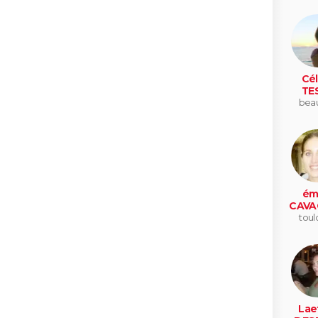
Cél
TE
beau
émi
CAVA
toul
Laet