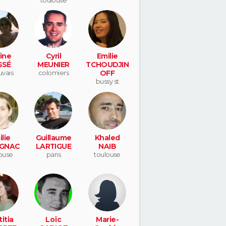
ine
Cyril
Emilie
SSÉ
MEUNIER
TCHOUDJIN
vais
colomiers
OFF
bussy st
georges
lie
Guillaume
Khaled
GNAC
LARTIGUE
NAIB
ouse
paris
toulouse
itia
Loïc
Marie-