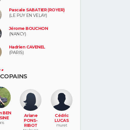
Pascale SABATIER (ROYER)
(LE PUY EN VELAY)
Jérome BOUCHON
(NANCY)
Hadrien CAVENEL
(PARIS)
 COPAINS
m BEN
Ariane
Cédric
SINE
PONS-
LUCAS
ris
RIBOT
muret
toulouse