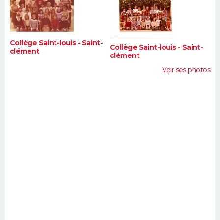
FORUM
Lifestyle
Sport
Television
Cinema
Bricolage
Culture
Auto
Voyage
Collège Saint-louis - Saint-
Collège Saint-louis - Saint-
clément
clément
Voir ses photos