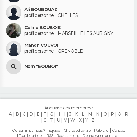
Ali BOUBOUAZ
profil personnel | CHELLES
Celine BOUBOIS
profil personnel | MARSEILLE LES AUBIGNY
Manon VOUVOI
profil personnel | GRENOBLE
Nom "BOUBOI"
Annuaire des membres :
A
B
C
D
E
F
G
H
I
J
K
L
M
N
O
P
Q
R
S
T
U
V
W
X
Y
Z
Qui sommes-nous ?
Equipe
Charte éditoriale
Publicité
Contact
Tous les articles
RSS
Recrutement
Données personnelles