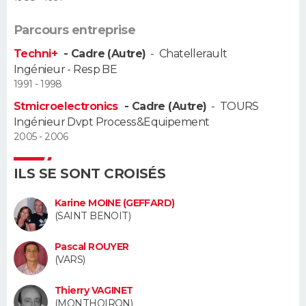
Guide de la santé
Médicaments
+
Alimentation
Maladies
Sommeil
Parcours entreprise
VOYAGE
Techni+
- Cadre (Autre)
-
Chatellerault
City break
Voyage de noces
Climat
Destinations
Voyage nature
Forum
+
PHOTO
Ingénieur - Resp BE
1991 - 1998
GUIDES D'ACHAT
Stmicroelectronics
- Cadre (Autre)
-
TOURS
Ingénieur Dvpt Process&Equipement
BONS PLANS
2005 - 2006
CARTE DE VOEUX
ILS SE SONT CROISÉS
Carte Bonne année
Carte Pâques
Carte de Noël
Carte Saint-Valentin
Carte d'anniversaire
DICTIONNAIRE
Karine MOINE (GEFFARD)
(SAINT BENOIT)
Biographies
Expressions
Dictionnaire
Citations
Proverbes
PROGRAMME TV
Pascal ROUYER
COPAINS D'AVANT
(VARS)
Se connecter
Collèges
Universités
Service militaire
S'inscrire
Lycées
Primaires
Entreprises
Avis de recherche
AVIS DE DÉCÈS
Thierry VAGINET
(MONTHOIRON)