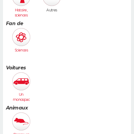
Histoire,
Autres
sciences
humaines
Fan de
Sciences
Voitures
Un
monospac
e (Espace,
Animaux
Scénic,
Xsara
Picasso...)