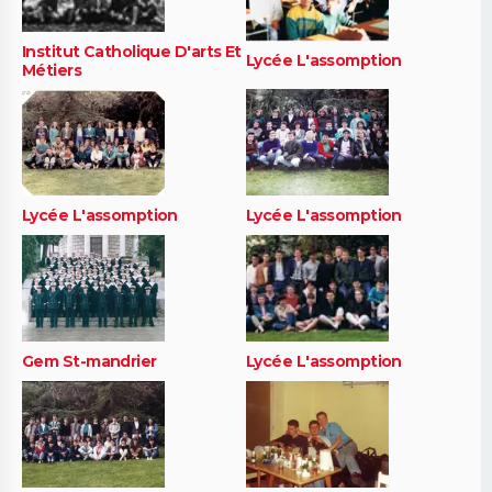
Institut Catholique D'arts Et
Lycée L'assomption
Métiers
Lycée L'assomption
Lycée L'assomption
Gem St-mandrier
Lycée L'assomption