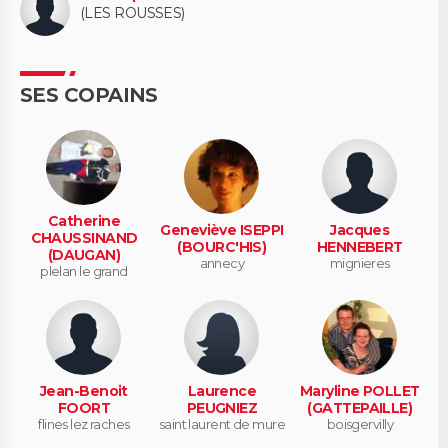
(LES ROUSSES)
SES COPAINS
Catherine
Geneviève ISEPPI
Jacques
CHAUSSINAND
(BOURC'HIS)
HENNEBERT
(DAUGAN)
annecy
mignieres
plelan le grand
Jean-Benoit
Laurence
Maryline POLLET
FOORT
PEUGNIEZ
(GATTEPAILLE)
flines lez raches
saint laurent de mure
boisgervilly