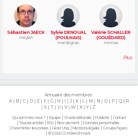
Sébastien JAECK
Sylvie DENOUAL
Valérie SCHALLER
meylan
(POULNAIS)
(GOUÉDARD)
merdrignac
mornas
Plus
Annuaire des membres :
A
B
C
D
E
F
G
H
I
J
K
L
M
N
O
P
Q
R
S
T
U
V
W
X
Y
Z
Qui sommes-nous ?
Equipe
Charte éditoriale
Publicité
Contact
Tous les articles
RSS
Recrutement
Données personnelles
Paramétrer les cookies
Gérer Utiq
Mentions légales
Groupe Figaro
© 2026 CCM Benchmark