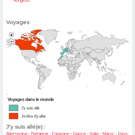
Rongeurs
Voyages
+
−
•
Voyages dans le monde
J'y suis allé
Je rêve d'y aller
J'y suis allé(e) :
Allemagne
-
Belgique
-
Espagne
-
France
-
Italie
-
Maroc
-
Pays-