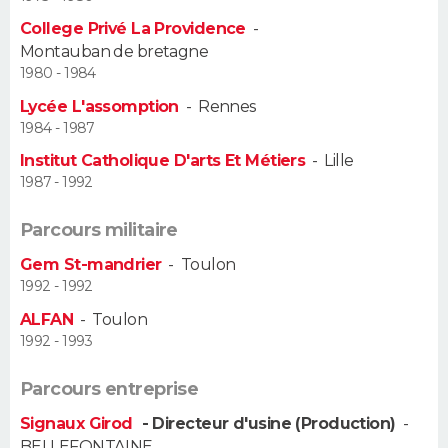
College Privé La Providence
-
Guide de la santé
Médicaments
+
Alimentation
Maladies
Sommeil
VOYAGE
Montauban de bretagne
1980 - 1984
City break
Voyage de noces
Climat
Destinations
Voyage nature
Forum
+
PHOTO
Lycée L'assomption
-
Rennes
1984 - 1987
GUIDES D'ACHAT
Institut Catholique D'arts Et Métiers
-
Lille
1987 - 1992
BONS PLANS
Parcours militaire
CARTE DE VOEUX
Gem St-mandrier
-
Toulon
Carte Bonne année
Carte Pâques
Carte de Noël
Carte Saint-Valentin
Carte d'anniversaire
DICTIONNAIRE
1992 - 1992
ALFAN
-
Toulon
Biographies
Expressions
Dictionnaire
Citations
Proverbes
PROGRAMME TV
1992 - 1993
COPAINS D'AVANT
Parcours entreprise
Se connecter
Collèges
Universités
Service militaire
S'inscrire
Lycées
Primaires
Entreprises
Avis de recherche
AVIS DE DÉCÈS
Signaux Girod
- Directeur d'usine (Production)
-
BELLEFONTAINE