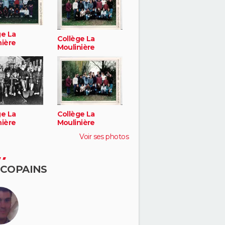
ge La
Collège La
nière
Moulinière
ge La
Collège La
nière
Moulinière
Voir ses photos
 COPAINS