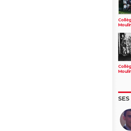
Collè
Mouli
Collè
Mouli
SES