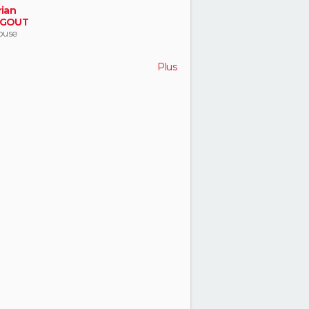
rian
IGOUT
ouse
Plus