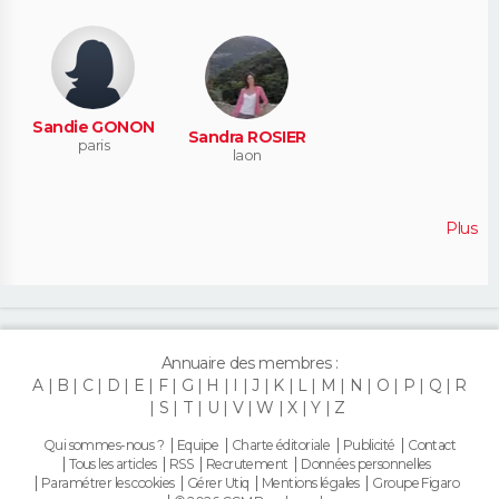
Sandie GONON
Sandra ROSIER
paris
laon
Plus
Annuaire des membres :
A
B
C
D
E
F
G
H
I
J
K
L
M
N
O
P
Q
R
S
T
U
V
W
X
Y
Z
Qui sommes-nous ?
Equipe
Charte éditoriale
Publicité
Contact
Tous les articles
RSS
Recrutement
Données personnelles
Paramétrer les cookies
Gérer Utiq
Mentions légales
Groupe Figaro