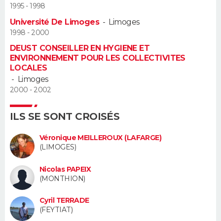
1995 - 1998
Guide de la santé
Médicaments
+
Alimentation
Maladies
Sommeil
Université De Limoges
-
Limoges
VOYAGE
1998 - 2000
City break
Voyage de noces
Climat
Destinations
Voyage nature
Forum
+
PHOTO
DEUST CONSEILLER EN HYGIENE ET
ENVIRONNEMENT POUR LES COLLECTIVITES
LOCALES
GUIDES D'ACHAT
-
Limoges
2000 - 2002
BONS PLANS
ILS SE SONT CROISÉS
CARTE DE VOEUX
Carte Bonne année
Carte Pâques
Carte de Noël
Carte Saint-Valentin
Carte d'anniversaire
Véronique MEILLEROUX (LAFARGE)
DICTIONNAIRE
(LIMOGES)
Biographies
Expressions
Dictionnaire
Citations
Proverbes
PROGRAMME TV
Nicolas PAPEIX
(MONTHION)
COPAINS D'AVANT
Cyril TERRADE
Se connecter
Collèges
Universités
Service militaire
S'inscrire
Lycées
Primaires
Entreprises
Avis de recherche
AVIS DE DÉCÈS
(FEYTIAT)