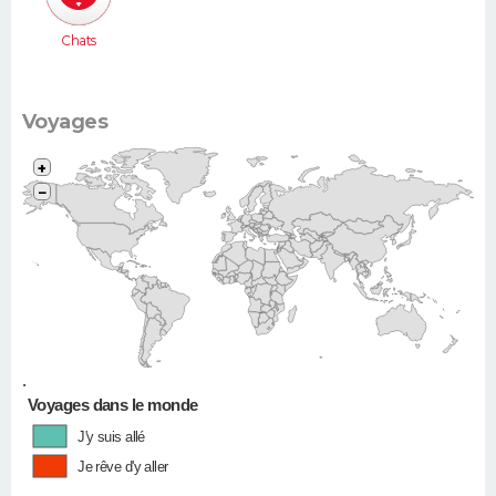
Chats
Voyages
+
−
•
Voyages dans le monde
J'y suis allé
Je rêve d'y aller