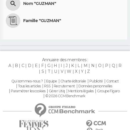
Nom "GUZMAN"
Famille "GUZMAN"
Annuaire des membres :
A
B
C
D
E
F
G
H
I
J
K
L
M
N
O
P
Q
R
S
T
U
V
W
X
Y
Z
Qui sommes-nous ?
Equipe
Charte éditoriale
Publicité
Contact
Tous les articles
RSS
Recrutement
Données personnelles
Paramétrer les cookies
Gérer Utiq
Mentions légales
Groupe Figaro
© 2026 CCM Benchmark