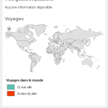
Aucune information disponible
Voyages
+
−
•
Voyages dans le monde
J'y suis allé
Je rêve d'y aller