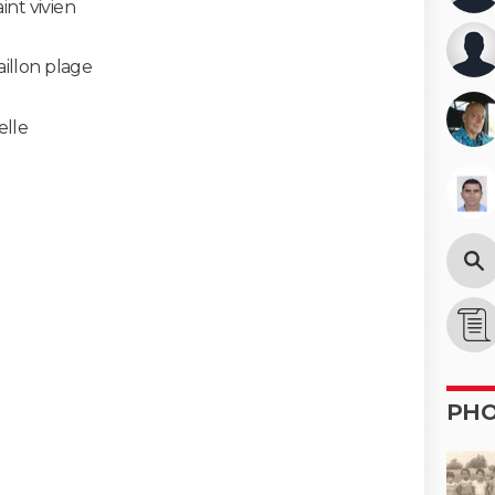
int vivien
aillon plage
elle
PH