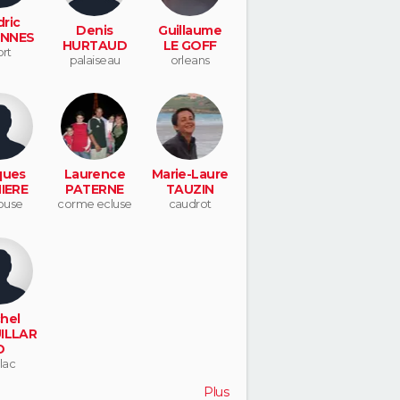
ric
Denis
Guillaume
NNES
HURTAUD
LE GOFF
ort
palaiseau
orleans
ques
Laurence
Marie-Laure
IERE
PATERNE
TAUZIN
ouse
corme ecluse
caudrot
hel
ILLAR
D
llac
Plus