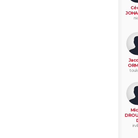
Céd
JOHA
ni
Jac
ORM
toul
Mic
DROU
irvi