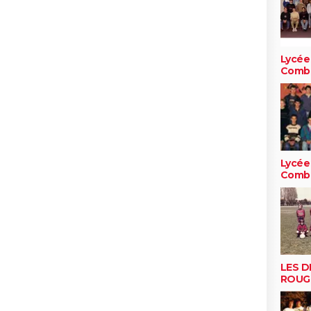
Lycée
Comb
Lycée
Comb
LES D
ROUG