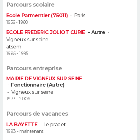
Parcours scolaire
Guide de la santé
Médicaments
+
Alimentation
Maladies
Sommeil
VOYAGE
Ecole Parmentier (75011)
-
Paris
1956 - 1960
City break
Voyage de noces
Climat
Destinations
Voyage nature
Forum
+
PHOTO
ECOLE FREDERIC JOLIOT CURIE
- Autre
-
Vigneux sur seine
GUIDES D'ACHAT
atsem
1985 - 1995
BONS PLANS
Parcours entreprise
CARTE DE VOEUX
MAIRIE DE VIGNEUX SUR SEINE
- Fonctionnaire (Autre)
Carte Bonne année
Carte Pâques
Carte de Noël
Carte Saint-Valentin
Carte d'anniversaire
DICTIONNAIRE
-
Vigneux sur seine
1973 - 2006
Biographies
Expressions
Dictionnaire
Citations
Proverbes
PROGRAMME TV
Parcours de vacances
COPAINS D'AVANT
LA BAYETTE
-
Le pradet
Se connecter
Collèges
Universités
Service militaire
S'inscrire
Lycées
Primaires
Entreprises
Avis de recherche
AVIS DE DÉCÈS
1993 - maintenant