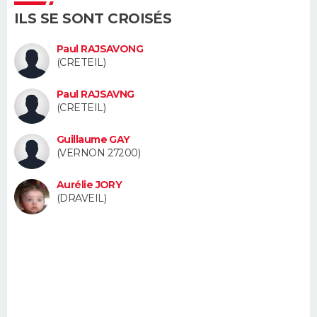
FORUM
ILS SE SONT CROISÉS
Lifestyle
Sport
Television
Cinema
Bricolage
Culture
Auto
Voyage
Paul RAJSAVONG
(CRETEIL)
Paul RAJSAVNG
(CRETEIL)
Guillaume GAY
(VERNON 27200)
Aurélie JORY
(DRAVEIL)