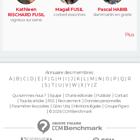
Kathleen
Magali FUSIL
Pascal HABIB
RISCHARD FUSIL
corbeil essonnes
dammartin en goele
vigneux sur seine
Plus
Annuaire des membres :
A
B
C
D
E
F
G
H
I
J
K
L
M
N
O
P
Q
R
S
T
U
V
W
X
Y
Z
Qui sommes-nous ?
Equipe
Charte éditoriale
Publicité
Contact
Tous les articles
RSS
Recrutement
Données personnelles
Paramétrer les cookies
Gérer Utiq
Mentions légales
Groupe Figaro
© 2026 CCM Benchmark