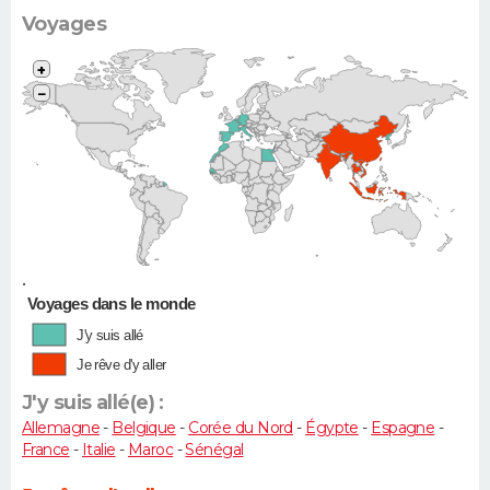
Voyages
+
−
•
Voyages dans le monde
J'y suis allé
Je rêve d'y aller
J'y suis allé(e) :
Allemagne
-
Belgique
-
Corée du Nord
-
Égypte
-
Espagne
-
France
-
Italie
-
Maroc
-
Sénégal