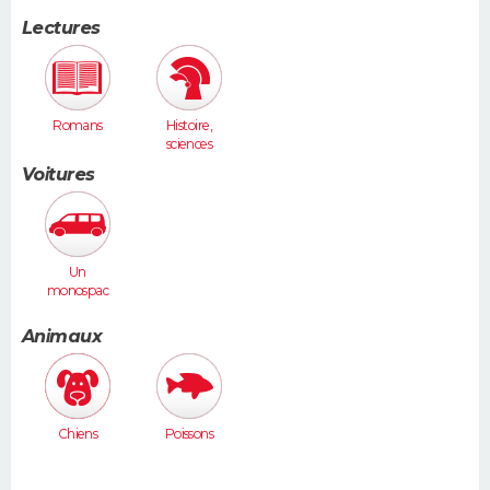
Lectures
Romans
Histoire,
sciences
humaines
Voitures
Un
monospac
e (Espace,
Scénic,
Animaux
Xsara
Picasso...)
Chiens
Poissons