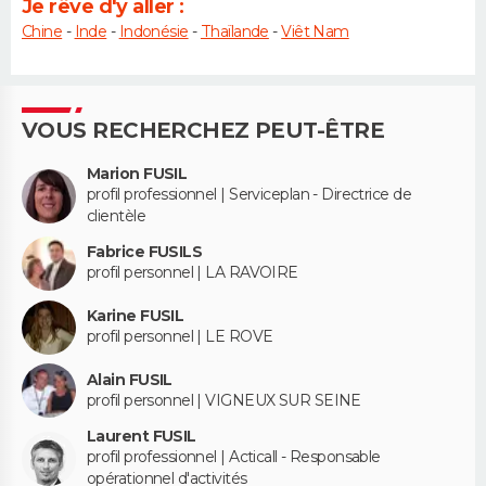
Je rêve d'y aller :
Chine
-
Inde
-
Indonésie
-
Thaïlande
-
Viêt Nam
VOUS RECHERCHEZ PEUT-ÊTRE
Marion FUSIL
profil professionnel | Serviceplan - Directrice de
clientèle
Fabrice FUSILS
profil personnel | LA RAVOIRE
Karine FUSIL
profil personnel | LE ROVE
Alain FUSIL
profil personnel | VIGNEUX SUR SEINE
Laurent FUSIL
profil professionnel | Acticall - Responsable
opérationnel d'activités