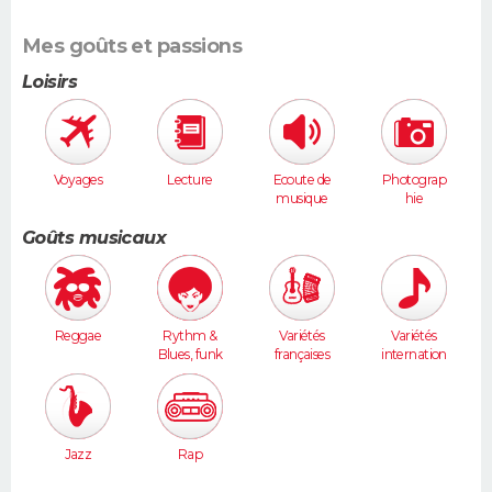
Mes goûts et passions
Loisirs
Voyages
Lecture
Ecoute de
Photograp
musique
hie
Goûts musicaux
Reggae
Rythm &
Variétés
Variétés
Blues, funk
françaises
internation
ales
Jazz
Rap