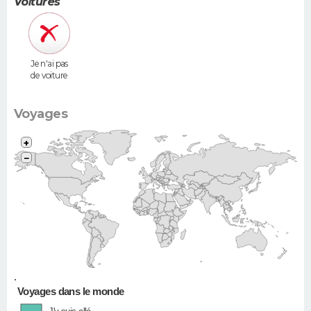
Voitures
Je n'ai pas
de voiture
Voyages
+
−
•
Voyages dans le monde