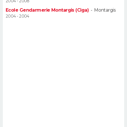
2004 - 2008
FORUM
Ecole Gendarmerie Montargis (Ciga)
-
Montargis
Lifestyle
Sport
Television
Cinema
Bricolage
Culture
Auto
Voyage
2004 - 2004