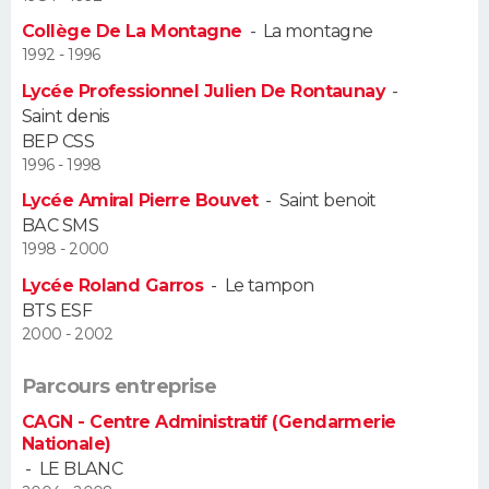
Collège De La Montagne
-
La montagne
Guide de la santé
Médicaments
+
Alimentation
Maladies
Sommeil
VOYAGE
1992 - 1996
Lycée Professionnel Julien De Rontaunay
-
City break
Voyage de noces
Climat
Destinations
Voyage nature
Forum
+
PHOTO
Saint denis
BEP CSS
GUIDES D'ACHAT
1996 - 1998
Lycée Amiral Pierre Bouvet
-
Saint benoit
BONS PLANS
BAC SMS
1998 - 2000
CARTE DE VOEUX
Lycée Roland Garros
-
Le tampon
Carte Bonne année
Carte Pâques
Carte de Noël
Carte Saint-Valentin
Carte d'anniversaire
DICTIONNAIRE
BTS ESF
2000 - 2002
Biographies
Expressions
Dictionnaire
Citations
Proverbes
PROGRAMME TV
Parcours entreprise
COPAINS D'AVANT
CAGN - Centre Administratif (Gendarmerie
Nationale)
Se connecter
Collèges
Universités
Service militaire
S'inscrire
Lycées
Primaires
Entreprises
Avis de recherche
AVIS DE DÉCÈS
-
LE BLANC