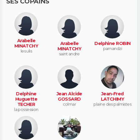
SES COPAINS
Arabelle
Arabelle
Delphine ROBIN
MINATCHY
MINATCHY
pamandzi
les ulis
saint andre
Delphine
Jean Alcide
Jean-Fred
Huguette
GOSSARD
LATCHIMY
TECHER
colmar
plaine des palmistes
la possession