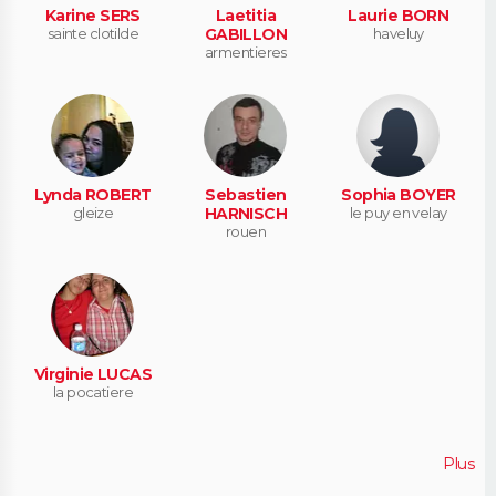
Karine SERS
Laetitia
Laurie BORN
sainte clotilde
GABILLON
haveluy
armentieres
Lynda ROBERT
Sebastien
Sophia BOYER
gleize
HARNISCH
le puy en velay
rouen
Virginie LUCAS
la pocatiere
Plus