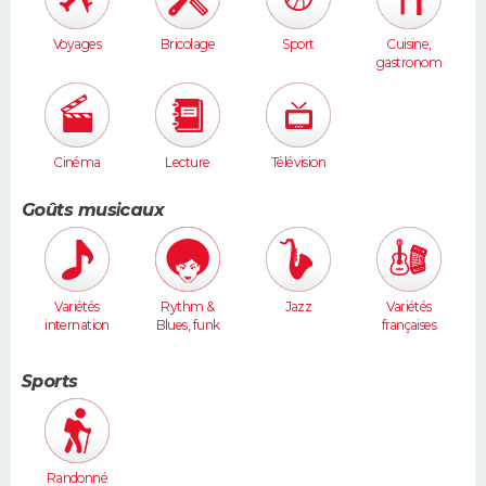
Voyages
Bricolage
Sport
Cuisine,
gastronom
ie
Cinéma
Lecture
Télévision
Goûts musicaux
Variétés
Rythm &
Jazz
Variétés
internation
Blues, funk
françaises
ales
Sports
Randonné