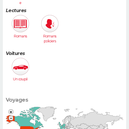
e
Lectures
Romans
Romans
policiers
Voitures
Un coupé
Voyages
+
−