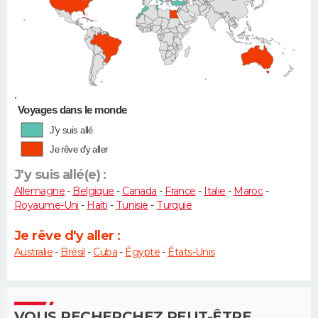
•
Voyages dans le monde
J'y suis allé
Je rêve d'y aller
J'y suis allé(e) :
Allemagne
-
Belgique
-
Canada
-
France
-
Italie
-
Maroc
-
Royaume-Uni
-
Haïti
-
Tunisie
-
Turquie
Je rêve d'y aller :
Australie
-
Brésil
-
Cuba
-
Égypte
-
États-Unis
VOUS RECHERCHEZ PEUT-ÊTRE