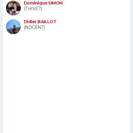
Dominique SIMON
FORUM
(THIVET)
Lifestyle
Sport
Television
Cinema
Bricolage
Culture
Auto
Voyage
Didier BAILLOT
(NOGENT)