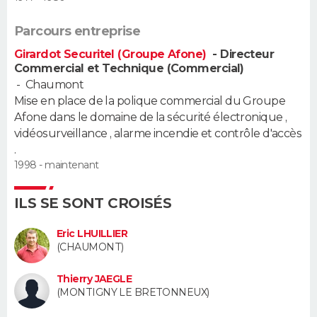
Guide de la santé
Médicaments
+
Alimentation
Maladies
Sommeil
Parcours entreprise
VOYAGE
Girardot Securitel (Groupe Afone)
- Directeur
City break
Voyage de noces
Climat
Destinations
Voyage nature
Forum
+
PHOTO
Commercial et Technique (Commercial)
-
Chaumont
GUIDES D'ACHAT
Mise en place de la polique commercial du Groupe
Afone dans le domaine de la sécurité électronique ,
BONS PLANS
vidéosurveillance , alarme incendie et contrôle d'accès
.
CARTE DE VOEUX
1998 - maintenant
Carte Bonne année
Carte Pâques
Carte de Noël
Carte Saint-Valentin
Carte d'anniversaire
DICTIONNAIRE
ILS SE SONT CROISÉS
Biographies
Expressions
Dictionnaire
Citations
Proverbes
PROGRAMME TV
Eric LHUILLIER
(CHAUMONT)
COPAINS D'AVANT
Thierry JAEGLE
Se connecter
Collèges
Universités
Service militaire
S'inscrire
Lycées
Primaires
Entreprises
Avis de recherche
(MONTIGNY LE BRETONNEUX)
AVIS DE DÉCÈS