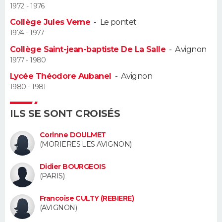
1972 - 1976
Guide de la santé
Médicaments
+
Alimentation
Maladies
Sommeil
Collège Jules Verne
-
Le pontet
VOYAGE
1974 - 1977
City break
Voyage de noces
Climat
Destinations
Voyage nature
Forum
+
PHOTO
Collège Saint-jean-baptiste De La Salle
-
Avignon
1977 - 1980
GUIDES D'ACHAT
Lycée Théodore Aubanel
-
Avignon
1980 - 1981
BONS PLANS
ILS SE SONT CROISÉS
CARTE DE VOEUX
Carte Bonne année
Carte Pâques
Carte de Noël
Carte Saint-Valentin
Carte d'anniversaire
Corinne DOULMET
DICTIONNAIRE
(MORIERES LES AVIGNON)
Biographies
Expressions
Dictionnaire
Citations
Proverbes
PROGRAMME TV
Didier BOURGEOIS
(PARIS)
COPAINS D'AVANT
Francoise CULTY (REBIERE)
Se connecter
Collèges
Universités
Service militaire
S'inscrire
Lycées
Primaires
Entreprises
Avis de recherche
(AVIGNON)
AVIS DE DÉCÈS