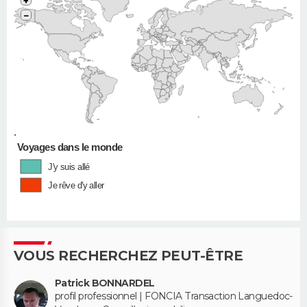
+
−
•
Voyages dans le monde
J'y suis allé
Je rêve d'y aller
VOUS RECHERCHEZ PEUT-ÊTRE
Patrick BONNARDEL
profil professionnel | FONCIA Transaction Languedoc-