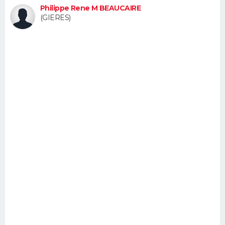
Philippe Rene M BEAUCAIRE
FORUM
(GIERES)
Lifestyle
Sport
Television
Cinema
Bricolage
Culture
Auto
Voyage