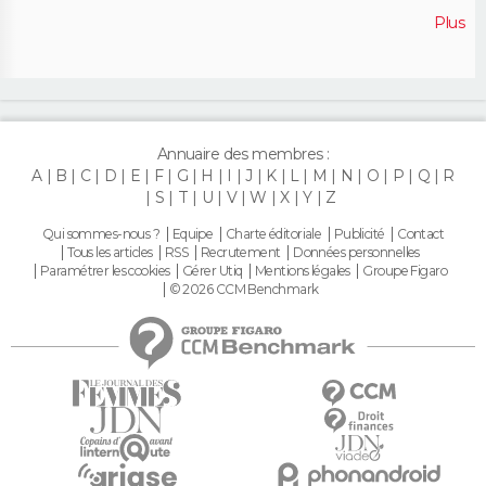
Plus
Annuaire des membres :
A
B
C
D
E
F
G
H
I
J
K
L
M
N
O
P
Q
R
S
T
U
V
W
X
Y
Z
Qui sommes-nous ?
Equipe
Charte éditoriale
Publicité
Contact
Tous les articles
RSS
Recrutement
Données personnelles
Paramétrer les cookies
Gérer Utiq
Mentions légales
Groupe Figaro
© 2026 CCM Benchmark