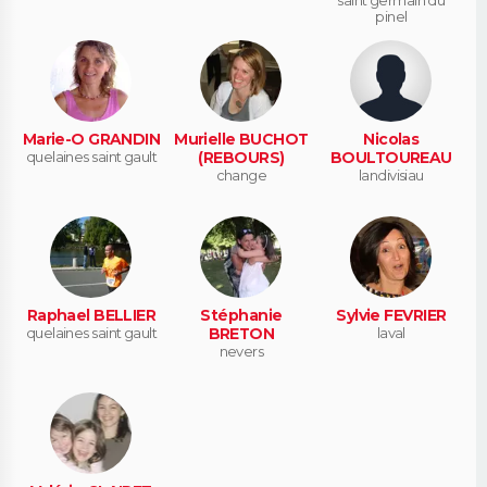
pinel
Marie-O GRANDIN
Murielle BUCHOT
Nicolas
quelaines saint gault
(REBOURS)
BOULTOUREAU
change
landivisiau
Raphael BELLIER
Stéphanie
Sylvie FEVRIER
quelaines saint gault
BRETON
laval
nevers