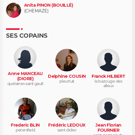
Anita PINON (BOUILLÉ)
(CHEMAZE)
SES COPAINS
Anne MANCEAU
Delphine COUSIN
Franck HILBERT
(DIORE)
pleurtuit
la bazouge des
quelaines saint gault
alleux
Frederic BLIN
Frédéric LEDOUX
Jean Florian
petersfield
saint didier
FOURNIER
saint germain du