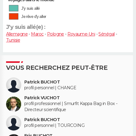
J'y suis allé
Je rêve d'y aller
J'y suis allé(e) :
Allemagne
-
Maroc
-
Pologne
-
Royaume-Uni
-
Sénégal
-
Tunisie
VOUS RECHERCHEZ PEUT-ÊTRE
Patrick BUCHOT
profil personnel | CHANGE
Patrick VUCHOT
profil professionnel | Smurfit Kappa Bag in Box -
Directeur scientifique
Patrick BUCHOT
profil personnel | TOURCOING
Eric BUCHOT