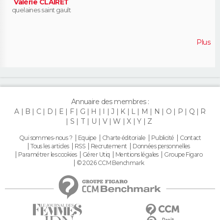
Valérie CLAIRET
quelaines saint gault
Plus
Annuaire des membres :
A
B
C
D
E
F
G
H
I
J
K
L
M
N
O
P
Q
R
S
T
U
V
W
X
Y
Z
Qui sommes-nous ?
Equipe
Charte éditoriale
Publicité
Contact
Tous les articles
RSS
Recrutement
Données personnelles
Paramétrer les cookies
Gérer Utiq
Mentions légales
Groupe Figaro
© 2026 CCM Benchmark