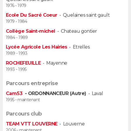
1976 - 1979
Guide de la santé
Médicaments
+
Alimentation
Maladies
Sommeil
VOYAGE
Ecole Du Sacré Coeur
-
Quelaines saint gault
1979 - 1984
City break
Voyage de noces
Climat
Destinations
Voyage nature
Forum
+
PHOTO
Collège Saint-michel
-
Chateau gontier
1984 - 1989
GUIDES D'ACHAT
Lycée Agricole Les Hairies
-
Etrelles
1989 - 1993
BONS PLANS
ROCHEFEUILLE
-
Mayenne
CARTE DE VOEUX
1993 - 1995
Carte Bonne année
Carte Pâques
Carte de Noël
Carte Saint-Valentin
Carte d'anniversaire
DICTIONNAIRE
Parcours entreprise
Cam53
- ORDONNANCEUR (Autre)
-
Laval
Biographies
Expressions
Dictionnaire
Citations
Proverbes
PROGRAMME TV
1995 - maintenant
COPAINS D'AVANT
Parcours club
Se connecter
Collèges
Universités
Service militaire
S'inscrire
Lycées
Primaires
Entreprises
Avis de recherche
AVIS DE DÉCÈS
TEAM VTT LOUVERNE
-
Louverne
2006 - maintenant