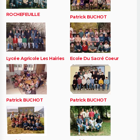
ROCHEFEUILLE
Patrick BUCHOT
Lycée Agricole Les Hairies
Ecole Du Sacré Coeur
Patrick BUCHOT
Patrick BUCHOT