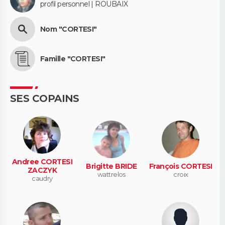
profil personnel | ROUBAIX
Nom "CORTESI"
Famille "CORTESI"
SES COPAINS
Andree CORTESI
Brigitte BRIDE
François CORTESI
ZACZYK
wattrelos
croix
caudry