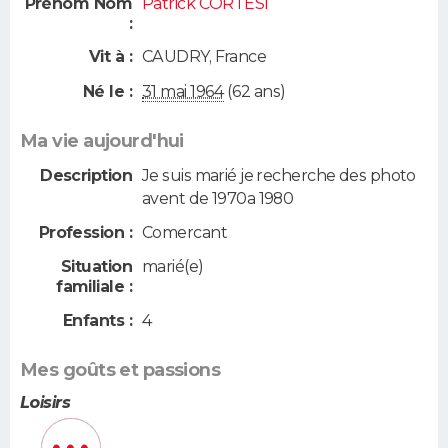
Prénom Nom
Patrick CORTESI
:
Vit à :
CAUDRY
,
France
Né le :
31 mai 1964
(62 ans)
Ma vie aujourd'hui
Description
Je suis marié je recherche des photo
avent de 1970a 1980
Profession :
Comercant
Situation
marié(e)
familiale :
Enfants :
4
Mes goûts et passions
Loisirs