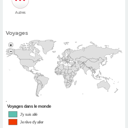
Autres
Voyages
+
−
•
Voyages dans le monde
J'y suis allé
Je rêve d'y aller