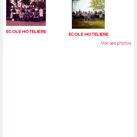
FORUM
Lifestyle
Sport
Television
Cinema
Bricolage
Culture
Auto
Voyage
ECOLE HOTELIERE
ECOLE HOTELIERE
Voir ses photos