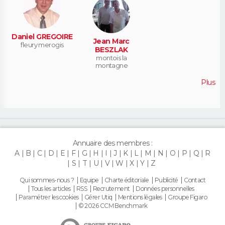
Daniel GREGOIRE
Jean Marc
fleury merogis
BESZLAK
montois la
montagne
Plus
Annuaire des membres :
A
B
C
D
E
F
G
H
I
J
K
L
M
N
O
P
Q
R
S
T
U
V
W
X
Y
Z
Qui sommes-nous ?
Equipe
Charte éditoriale
Publicité
Contact
Tous les articles
RSS
Recrutement
Données personnelles
Paramétrer les cookies
Gérer Utiq
Mentions légales
Groupe Figaro
© 2026 CCM Benchmark