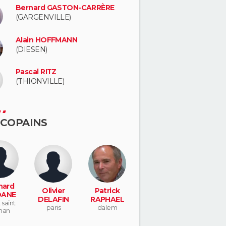
Bernard GASTON-CARRÈRE
(GARGENVILLE)
Alain HOFFMANN
(DIESEN)
Pascal RITZ
(THIONVILLE)
 COPAINS
nard
Olivier
Patrick
ANE
DELAFIN
RAPHAEL
saint
paris
dalem
nan