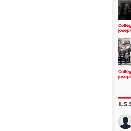
Collèg
josep
Collèg
josep
ILS