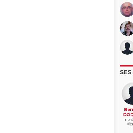
SES
Ber
DOD
mont 
aig