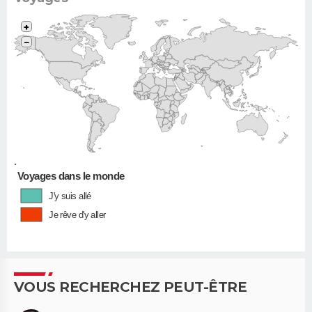
+
−
•
Voyages dans le monde
J'y suis allé
Je rêve d'y aller
VOUS RECHERCHEZ PEUT-ÊTRE