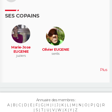
SES COPAINS
Marie-Jose
Olivier EUGENIE
EUGENIE
senlis
juziers
Plus
Annuaire des membres :
A
B
C
D
E
F
G
H
I
J
K
L
M
N
O
P
Q
R
S
T
U
V
W
X
Y
Z