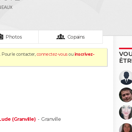
NEAUX
Photos
Copains
VOU
. Pour le contacter,
connectez-vous
ou
inscrivez-
ÊTR
Lude (Granville)
-
Granville