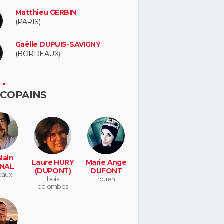
Matthieu GERBIN
(PARIS)
Gaëlle DUPUIS-SAVIGNY
(BORDEAUX)
 COPAINS
lain
Laure HURY
Marie Ange
NAL
(DUPONT)
DUFONT
eaux
bois
rouen
colombes