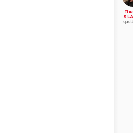
Tho
SIL
quet