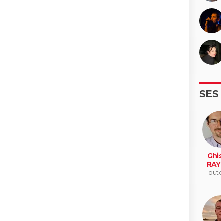
SES
Ghis
RAY
put