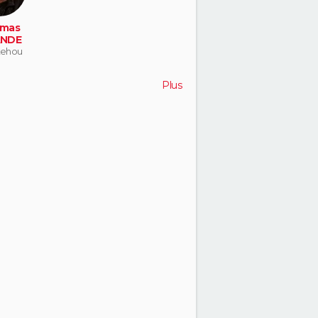
mas
ANDE
tehou
Plus