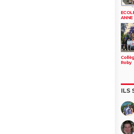
ECOLE
ANNE
Collè
Roby
ILS