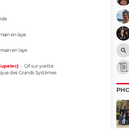
nde
main en laye
rmain en laye
(Supelec)
-
Gif sur yvette
stique des Grands Systèmes
PH