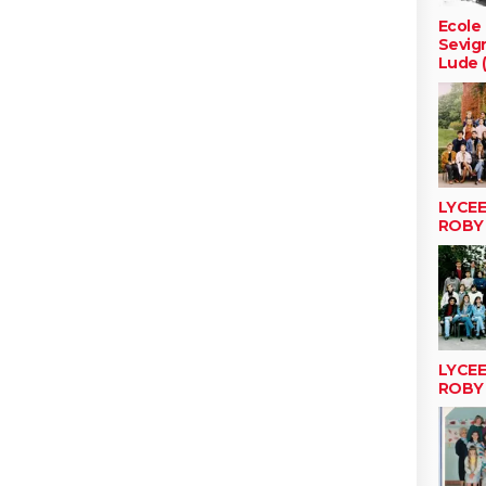
Ecole 
Sevig
Lude (
LYCE
ROBY
LYCE
ROBY