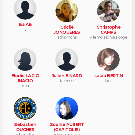
Ba AB
Cécile
Christophe
v
JONQUÈRES
CAMPS
athis mons
villemoisson sur orge
Elodie LAGIO
Julien BINARD
Laura BERTIN
INACIO
talence
lons
pau
Sébastien
Sophie AUBERT
DUCHER
(CAPITOLIS)
aubervilliers
villiers sur orge