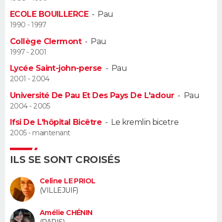
ECOLE BOUILLERCE
-
Pau
Guide de la santé
Médicaments
+
Alimentation
Maladies
Sommeil
VOYAGE
1990 - 1997
Collège Clermont
-
Pau
City break
Voyage de noces
Climat
Destinations
Voyage nature
Forum
+
PHOTO
1997 - 2001
Lycée Saint-john-perse
-
Pau
GUIDES D'ACHAT
2001 - 2004
BONS PLANS
Université De Pau Et Des Pays De L'adour
-
Pau
2004 - 2005
CARTE DE VOEUX
Ifsi De L'hôpital Bicêtre
-
Le kremlin bicetre
2005 - maintenant
Carte Bonne année
Carte Pâques
Carte de Noël
Carte Saint-Valentin
Carte d'anniversaire
DICTIONNAIRE
Biographies
Expressions
Dictionnaire
Citations
Proverbes
ILS SE SONT CROISÉS
PROGRAMME TV
Celine LE PRIOL
COPAINS D'AVANT
(VILLEJUIF)
Se connecter
Collèges
Universités
Service militaire
S'inscrire
Lycées
Primaires
Entreprises
Avis de recherche
AVIS DE DÉCÈS
Amélie CHÉNIN
(PARIS)