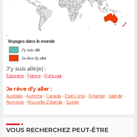
•
Voyages dans le monde
J'y suis allé
Je rêve d'y aller
J'y suis allé(e) :
Espagne
-
France
-
Portugal
Je rêve d'y aller :
Australie
-
Autriche
-
Canada
-
États-Unis
-
Finlande
-
Islande
-
Norvège
-
Nouvelle-Zélande
-
Suède
VOUS RECHERCHEZ PEUT-ÊTRE