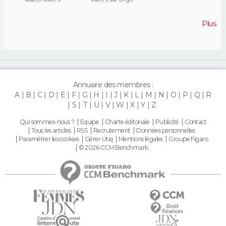
Plus
Annuaire des membres :
A
B
C
D
E
F
G
H
I
J
K
L
M
N
O
P
Q
R
S
T
U
V
W
X
Y
Z
Qui sommes-nous ?
Equipe
Charte éditoriale
Publicité
Contact
Tous les articles
RSS
Recrutement
Données personnelles
Paramétrer les cookies
Gérer Utiq
Mentions légales
Groupe Figaro
© 2026 CCM Benchmark