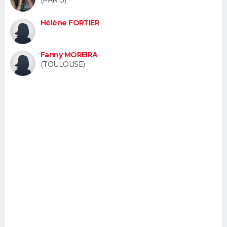
FORUM
Hélène FORTIER
Lifestyle
Sport
Television
Cinema
Bricolage
Culture
Auto
Voyage
Fanny MOREIRA
(TOULOUSE)