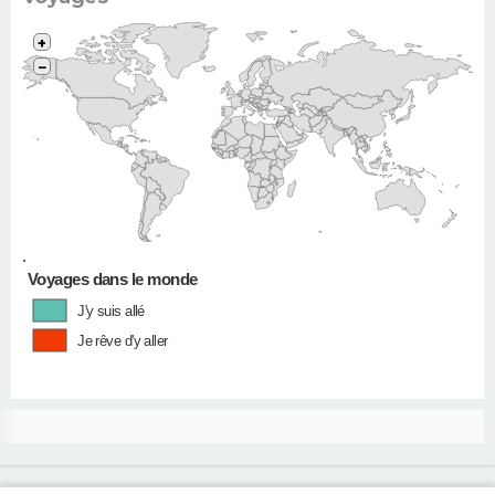
+
−
•
Voyages dans le monde
J'y suis allé
Je rêve d'y aller