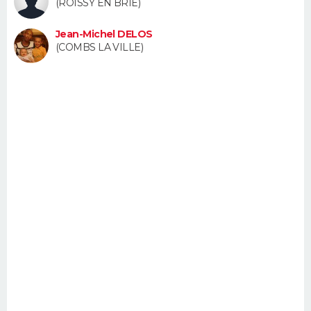
(ROISSY EN BRIE)
FORUM
Jean-Michel DELOS
Lifestyle
Sport
Television
Cinema
Bricolage
Culture
Auto
Voyage
(COMBS LA VILLE)