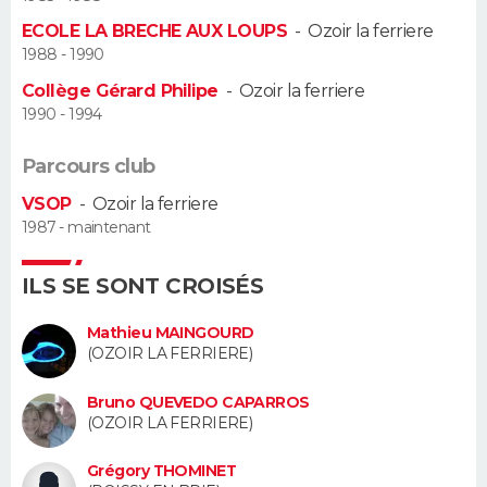
ECOLE LA BRECHE AUX LOUPS
-
Ozoir la ferriere
Guide de la santé
Médicaments
+
Alimentation
Maladies
Sommeil
VOYAGE
1988 - 1990
Collège Gérard Philipe
-
Ozoir la ferriere
City break
Voyage de noces
Climat
Destinations
Voyage nature
Forum
+
PHOTO
1990 - 1994
GUIDES D'ACHAT
Parcours club
VSOP
-
Ozoir la ferriere
BONS PLANS
1987 - maintenant
CARTE DE VOEUX
ILS SE SONT CROISÉS
Carte Bonne année
Carte Pâques
Carte de Noël
Carte Saint-Valentin
Carte d'anniversaire
DICTIONNAIRE
Mathieu MAINGOURD
Biographies
Expressions
Dictionnaire
Citations
Proverbes
(OZOIR LA FERRIERE)
PROGRAMME TV
Bruno QUEVEDO CAPARROS
COPAINS D'AVANT
(OZOIR LA FERRIERE)
Se connecter
Collèges
Universités
Service militaire
S'inscrire
Lycées
Primaires
Entreprises
Avis de recherche
AVIS DE DÉCÈS
Grégory THOMINET