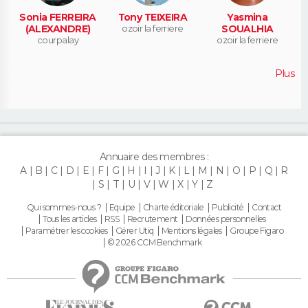
Sonia FERREIRA
Tony TEIXEIRA
Yasmina
(ALEXANDRE)
ozoir la ferriere
SOUALHIA
courpalay
ozoir la ferriere
Plus
Annuaire des membres :
A
B
C
D
E
F
G
H
I
J
K
L
M
N
O
P
Q
R
S
T
U
V
W
X
Y
Z
Qui sommes-nous ?
Equipe
Charte éditoriale
Publicité
Contact
Tous les articles
RSS
Recrutement
Données personnelles
Paramétrer les cookies
Gérer Utiq
Mentions légales
Groupe Figaro
© 2026 CCM Benchmark