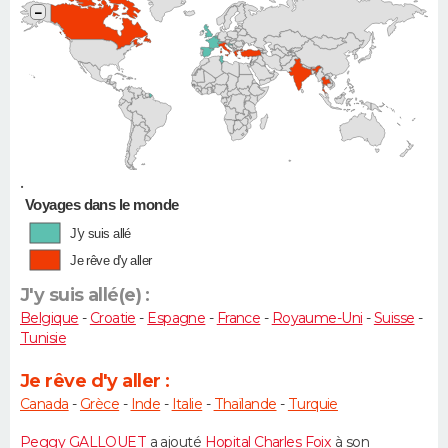
−
•
Voyages dans le monde
J'y suis allé
Je rêve d'y aller
J'y suis allé(e) :
Belgique
-
Croatie
-
Espagne
-
France
-
Royaume-Uni
-
Suisse
-
Tunisie
Je rêve d'y aller :
Canada
-
Grèce
-
Inde
-
Italie
-
Thaïlande
-
Turquie
Peggy GALLOUET
a ajouté
Hopital Charles Foix
à son