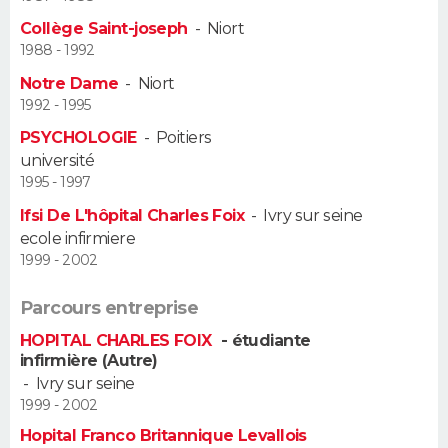
Collège Saint-joseph
-
Niort
Guide de la santé
Médicaments
+
Alimentation
Maladies
Sommeil
VOYAGE
1988 - 1992
Notre Dame
-
Niort
City break
Voyage de noces
Climat
Destinations
Voyage nature
Forum
+
PHOTO
1992 - 1995
PSYCHOLOGIE
-
Poitiers
GUIDES D'ACHAT
université
1995 - 1997
BONS PLANS
Ifsi De L'hôpital Charles Foix
-
Ivry sur seine
CARTE DE VOEUX
ecole infirmiere
1999 - 2002
Carte Bonne année
Carte Pâques
Carte de Noël
Carte Saint-Valentin
Carte d'anniversaire
DICTIONNAIRE
Parcours entreprise
Biographies
Expressions
Dictionnaire
Citations
Proverbes
PROGRAMME TV
HOPITAL CHARLES FOIX
- étudiante
infirmière (Autre)
COPAINS D'AVANT
-
Ivry sur seine
1999 - 2002
Se connecter
Collèges
Universités
Service militaire
S'inscrire
Lycées
Primaires
Entreprises
Avis de recherche
AVIS DE DÉCÈS
Hopital Franco Britannique Levallois