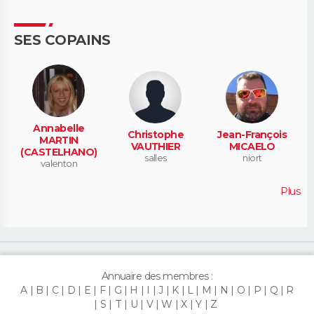
SES COPAINS
Annabelle
Christophe
Jean-François
MARTIN
VAUTHIER
MICAELO
(CASTELHANO)
salles
niort
valenton
Plus
Annuaire des membres :
A
B
C
D
E
F
G
H
I
J
K
L
M
N
O
P
Q
R
S
T
U
V
W
X
Y
Z