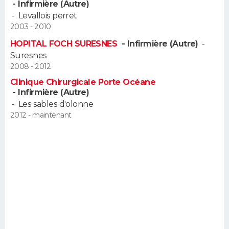
- Infirmière (Autre)
FORUM
-
Levallois perret
2003 - 2010
Lifestyle
Sport
Television
Cinema
Bricolage
Culture
Auto
Voyage
HOPITAL FOCH SURESNES
- Infirmière (Autre)
-
Suresnes
2008 - 2012
Clinique Chirurgicale Porte Océane
- Infirmière (Autre)
-
Les sables d'olonne
2012 - maintenant