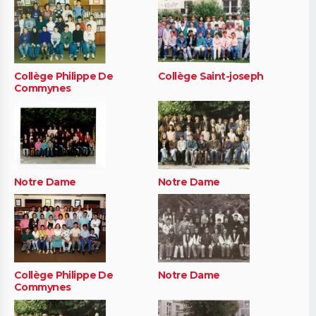
Collège Philippe De
Collège Saint-joseph
Commynes
Notre Dame
Notre Dame
Collège Philippe De
Notre Dame
Commynes