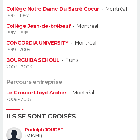
Collège Notre Dame Du Sacré Coeur
-
Montréal
Guide de la santé
Médicaments
+
Alimentation
Maladies
Sommeil
VOYAGE
1992 - 1997
Collège Jean-de-brébeuf
-
Montréal
City break
Voyage de noces
Climat
Destinations
Voyage nature
Forum
+
PHOTO
1997 - 1999
CONCORDIA UNIVERSITY
-
Montréal
GUIDES D'ACHAT
1999 - 2005
BONS PLANS
BOURGUIBA SCHOUL
-
Tunis
2003 - 2003
CARTE DE VOEUX
Parcours entreprise
Carte Bonne année
Carte Pâques
Carte de Noël
Carte Saint-Valentin
Carte d'anniversaire
DICTIONNAIRE
Le Groupe Lloyd Archer
-
Montréal
2006 - 2007
Biographies
Expressions
Dictionnaire
Citations
Proverbes
PROGRAMME TV
ILS SE SONT CROISÉS
COPAINS D'AVANT
Se connecter
Collèges
Universités
Service militaire
S'inscrire
Lycées
Primaires
Entreprises
Avis de recherche
Rudolph JOUDET
AVIS DE DÉCÈS
(MIAMI)