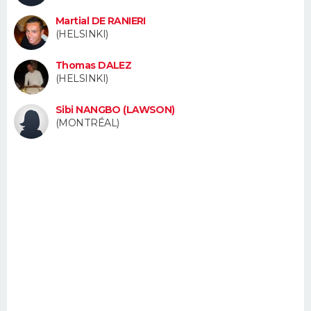
FORUM
Martial DE RANIERI
(HELSINKI)
Lifestyle
Sport
Television
Cinema
Bricolage
Culture
Auto
Voyage
Thomas DALEZ
(HELSINKI)
Sibi NANGBO (LAWSON)
(MONTRÉAL)