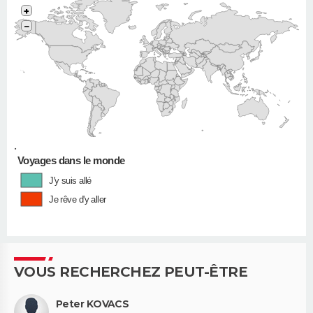
+
−
•
Voyages dans le monde
J'y suis allé
Je rêve d'y aller
VOUS RECHERCHEZ PEUT-ÊTRE
Peter KOVACS