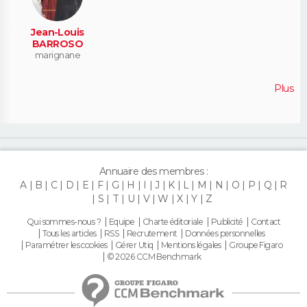
Jean-Louis
BARROSO
marignane
Plus
Annuaire des membres :
A
B
C
D
E
F
G
H
I
J
K
L
M
N
O
P
Q
R
S
T
U
V
W
X
Y
Z
Qui sommes-nous ?
Equipe
Charte éditoriale
Publicité
Contact
Tous les articles
RSS
Recrutement
Données personnelles
Paramétrer les cookies
Gérer Utiq
Mentions légales
Groupe Figaro
© 2026 CCM Benchmark