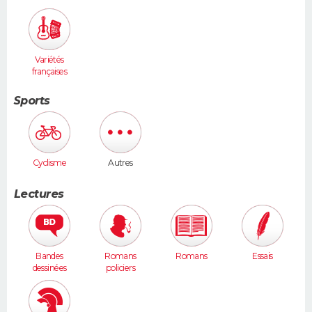
ales
Variétés
françaises
Sports
Cyclisme
Autres
Lectures
Bandes
Romans
Romans
Essais
dessinées
policiers