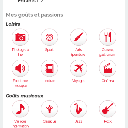
Enfants :
2
Mes goûts et passions
Loisirs
Photograp
Sport
Arts
Cuisine,
hie
(peinture,
gastronom
sculpture...
ie
)
Ecoute de
Lecture
Voyages
Cinéma
musique
Goûts musicaux
Variétés
Classique
Jazz
Rock
internation