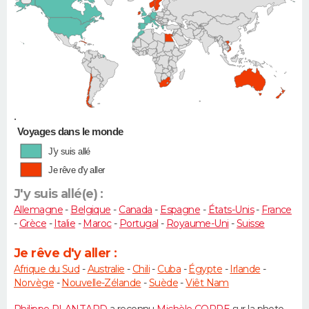
•
Voyages dans le monde
J'y suis allé
Je rêve d'y aller
J'y suis allé(e) :
Allemagne
-
Belgique
-
Canada
-
Espagne
-
États-Unis
-
France
-
Grèce
-
Italie
-
Maroc
-
Portugal
-
Royaume-Uni
-
Suisse
Je rêve d'y aller :
Afrique du Sud
-
Australie
-
Chili
-
Cuba
-
Égypte
-
Irlande
-
Norvège
-
Nouvelle-Zélande
-
Suède
-
Viêt Nam