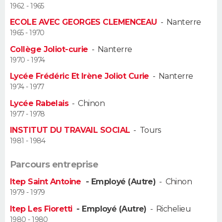
1962 - 1965
Guide de la santé
Médicaments
+
Alimentation
Maladies
Sommeil
ECOLE AVEC GEORGES CLEMENCEAU
-
Nanterre
VOYAGE
1965 - 1970
City break
Voyage de noces
Climat
Destinations
Voyage nature
Forum
+
PHOTO
Collège Joliot-curie
-
Nanterre
1970 - 1974
GUIDES D'ACHAT
Lycée Frédéric Et Irène Joliot Curie
-
Nanterre
1974 - 1977
BONS PLANS
Lycée Rabelais
-
Chinon
1977 - 1978
CARTE DE VOEUX
INSTITUT DU TRAVAIL SOCIAL
-
Tours
Carte Bonne année
Carte Pâques
Carte de Noël
Carte Saint-Valentin
Carte d'anniversaire
DICTIONNAIRE
1981 - 1984
Biographies
Expressions
Dictionnaire
Citations
Proverbes
PROGRAMME TV
Parcours entreprise
Itep Saint Antoine
- Employé (Autre)
-
Chinon
COPAINS D'AVANT
1979 - 1979
Se connecter
Collèges
Universités
Service militaire
S'inscrire
Lycées
Primaires
Entreprises
Avis de recherche
AVIS DE DÉCÈS
Itep Les Fioretti
- Employé (Autre)
-
Richelieu
1980 - 1980