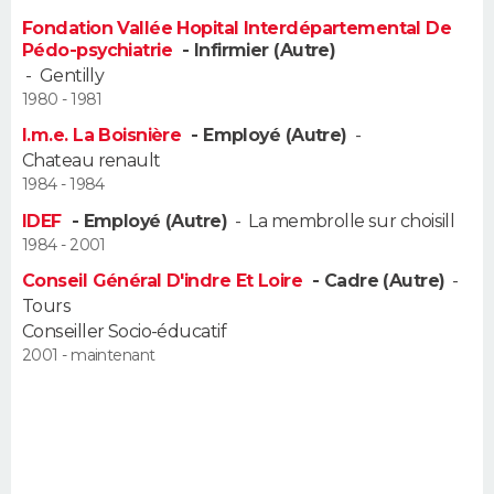
FORUM
Fondation Vallée Hopital Interdépartemental De
Pédo-psychiatrie
- Infirmier (Autre)
Lifestyle
Sport
Television
Cinema
Bricolage
Culture
Auto
Voyage
-
Gentilly
1980 - 1981
I.m.e. La Boisnière
- Employé (Autre)
-
Chateau renault
1984 - 1984
IDEF
- Employé (Autre)
-
La membrolle sur choisill
1984 - 2001
Conseil Général D'indre Et Loire
- Cadre (Autre)
-
Tours
Conseiller Socio-éducatif
2001 - maintenant