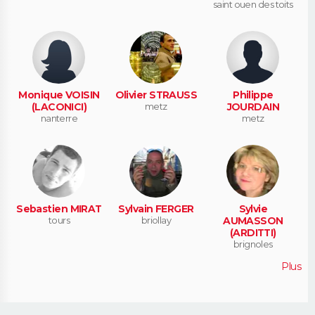
saint ouen des toits
Monique VOISIN
Olivier STRAUSS
Philippe
(LACONICI)
metz
JOURDAIN
nanterre
metz
Sebastien MIRAT
Sylvain FERGER
Sylvie
tours
briollay
AUMASSON
(ARDITTI)
brignoles
Plus