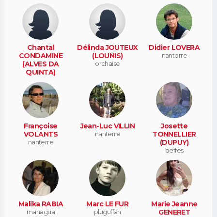
Chantal
Délinda JOUTEUX
Didier LOVERA
CONDAMINE
(LOUNIS)
nanterre
(ALVES DA
orchaise
QUINTA)
Françoise
Jean-Luc VILLIN
Josette
VOLANTS
nanterre
TONNELLIER
nanterre
(DUPUY)
beffes
Malika RABIA
Marc LE FUR
Marie Jeanne
managua
pluguffan
GENERET