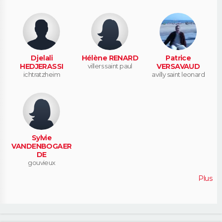
Djelali
Hélène RENARD
Patrice
HEDJERASSI
villers saint paul
VERSAVAUD
ichtratzheim
avilly saint leonard
Sylvie
VANDENBOGAER
DE
gouvieux
Plus