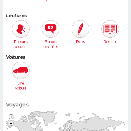
Lectures
Romans
Bandes
Essais
Romans
policiers
dessinées
Voitures
Une
voiture
moyenne
(Megane,
307...)
Voyages
+
−