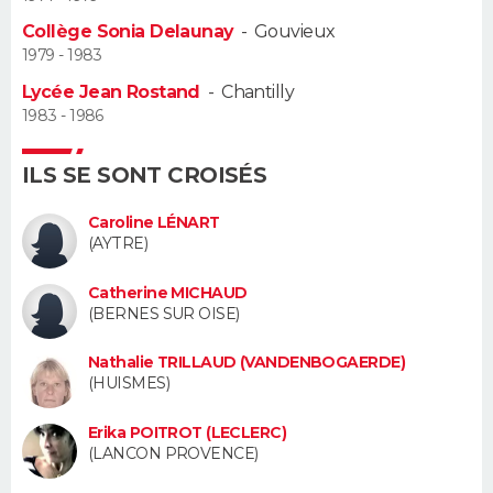
Collège Sonia Delaunay
-
Gouvieux
Guide de la santé
Médicaments
+
Alimentation
Maladies
Sommeil
VOYAGE
1979 - 1983
Lycée Jean Rostand
-
Chantilly
City break
Voyage de noces
Climat
Destinations
Voyage nature
Forum
+
PHOTO
1983 - 1986
GUIDES D'ACHAT
ILS SE SONT CROISÉS
BONS PLANS
Caroline LÉNART
(AYTRE)
CARTE DE VOEUX
Catherine MICHAUD
Carte Bonne année
Carte Pâques
Carte de Noël
Carte Saint-Valentin
Carte d'anniversaire
DICTIONNAIRE
(BERNES SUR OISE)
Biographies
Expressions
Dictionnaire
Citations
Proverbes
PROGRAMME TV
Nathalie TRILLAUD (VANDENBOGAERDE)
(HUISMES)
COPAINS D'AVANT
Erika POITROT (LECLERC)
Se connecter
Collèges
Universités
Service militaire
S'inscrire
Lycées
Primaires
Entreprises
Avis de recherche
(LANCON PROVENCE)
AVIS DE DÉCÈS