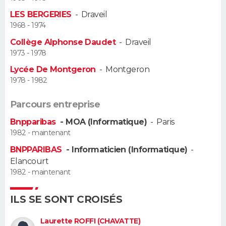
LES BERGERIES
-
Draveil
Guide de la santé
Médicaments
+
Alimentation
Maladies
Sommeil
VOYAGE
1968 - 1974
Collège Alphonse Daudet
-
Draveil
City break
Voyage de noces
Climat
Destinations
Voyage nature
Forum
+
PHOTO
1973 - 1978
Lycée De Montgeron
-
Montgeron
GUIDES D'ACHAT
1978 - 1982
BONS PLANS
Parcours entreprise
CARTE DE VOEUX
Bnpparibas
- MOA (Informatique)
-
Paris
1982 - maintenant
Carte Bonne année
Carte Pâques
Carte de Noël
Carte Saint-Valentin
Carte d'anniversaire
DICTIONNAIRE
BNPPARIBAS
- Informaticien (Informatique)
-
Elancourt
Biographies
Expressions
Dictionnaire
Citations
Proverbes
PROGRAMME TV
1982 - maintenant
COPAINS D'AVANT
ILS SE SONT CROISÉS
Se connecter
Collèges
Universités
Service militaire
S'inscrire
Lycées
Primaires
Entreprises
Avis de recherche
AVIS DE DÉCÈS
Laurette ROFFI (CHAVATTE)