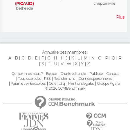
(PICAUD)
cheptainville
bethesda
Plus
Annuaire des membres :
A
B
C
D
E
F
G
H
I
J
K
L
M
N
O
P
Q
R
S
T
U
V
W
X
Y
Z
Qui sommes-nous ?
Equipe
Charte éditoriale
Publicité
Contact
Tous les articles
RSS
Recrutement
Données personnelles
Paramétrer les cookies
Gérer Utiq
Mentions légales
Groupe Figaro
© 2026 CCM Benchmark