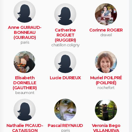
Anne GUIRAUD-
Catherine
Corinne ROGIER
BONNEAU
ROGUET
draveil
(GUIRAUD)
(RUGGERI)
paris
chatillon coligny
Elisabeth
Lucie DURIEUX
Muriel POILPRÉ
DORNELLE
(POILPRÉ)
(GAUTHIER)
rochefort
beaumont
Nathalie PICAUD-
Pascal REYNAUD
Veronia Bego
CATAISSON
paris
VILLANUEVA