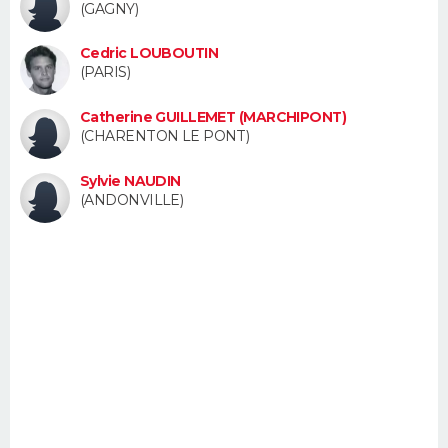
(GAGNY)
FORUM
Cedric LOUBOUTIN
Lifestyle
Sport
Television
Cinema
Bricolage
Culture
Auto
Voyage
(PARIS)
Catherine GUILLEMET (MARCHIPONT)
(CHARENTON LE PONT)
Sylvie NAUDIN
(ANDONVILLE)