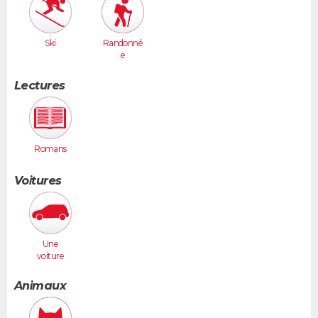
Ski
Randonné
e
Lectures
Romans
Voitures
Une
voiture
moyenne
(Megane,
Animaux
307...)