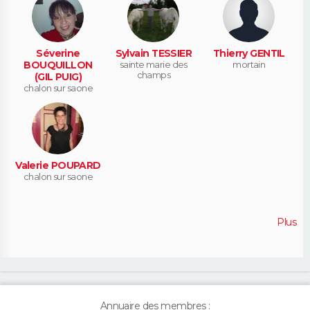
Séverine
Sylvain TESSIER
Thierry GENTIL
BOUQUILLON
sainte marie des
mortain
champs
(GIL PUIG)
chalon sur saone
Valerie POUPARD
chalon sur saone
Plus
Annuaire des membres :