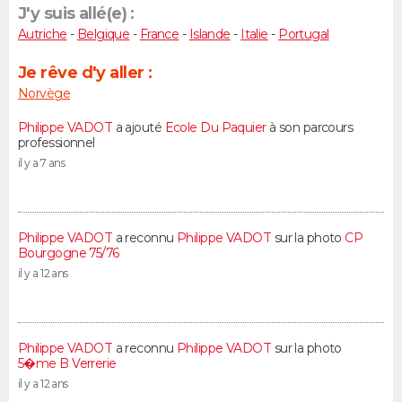
J'y suis allé(e) :
Autriche
-
Belgique
-
France
-
Islande
-
Italie
-
Portugal
Je rêve d'y aller :
Norvège
Philippe VADOT
a ajouté
Ecole Du Paquier
à son parcours
professionnel
il y a 7 ans
Philippe VADOT
a reconnu
Philippe VADOT
sur la photo
CP
Bourgogne 75/76
il y a 12 ans
Philippe VADOT
a reconnu
Philippe VADOT
sur la photo
5�me B Verrerie
il y a 12 ans