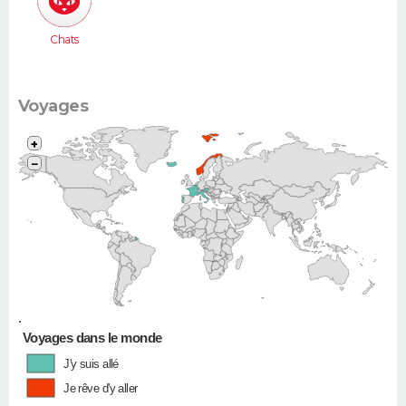
Chats
Voyages
+
−
•
Voyages dans le monde
J'y suis allé
Je rêve d'y aller