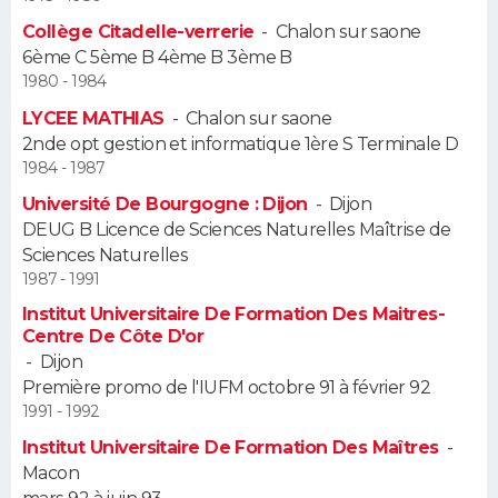
Collège Citadelle-verrerie
-
Chalon sur saone
Guide de la santé
Médicaments
+
Alimentation
Maladies
Sommeil
VOYAGE
6ème C 5ème B 4ème B 3ème B
1980 - 1984
City break
Voyage de noces
Climat
Destinations
Voyage nature
Forum
+
PHOTO
LYCEE MATHIAS
-
Chalon sur saone
2nde opt gestion et informatique 1ère S Terminale D
GUIDES D'ACHAT
1984 - 1987
Université De Bourgogne : Dijon
-
Dijon
BONS PLANS
DEUG B Licence de Sciences Naturelles Maîtrise de
Sciences Naturelles
CARTE DE VOEUX
1987 - 1991
Carte Bonne année
Carte Pâques
Carte de Noël
Carte Saint-Valentin
Carte d'anniversaire
DICTIONNAIRE
Institut Universitaire De Formation Des Maitres-
Centre De Côte D'or
Biographies
Expressions
Dictionnaire
Citations
Proverbes
-
Dijon
PROGRAMME TV
Première promo de l'IUFM octobre 91 à février 92
1991 - 1992
COPAINS D'AVANT
Institut Universitaire De Formation Des Maîtres
-
Se connecter
Collèges
Universités
Service militaire
S'inscrire
Lycées
Primaires
Entreprises
Avis de recherche
AVIS DE DÉCÈS
Macon