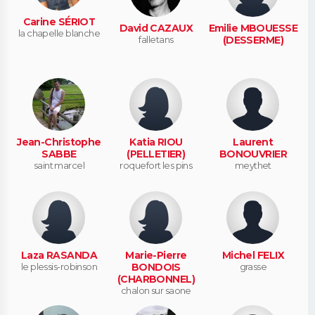
Carine SÉRIOT
David CAZAUX
Emilie MBOUESSE
la chapelle blanche
falletans
(DESSERME)
Jean-Christophe
Katia RIOU
Laurent
SABBE
(PELLETIER)
BONOUVRIER
saint marcel
roquefort les pins
meythet
Laza RASANDA
Marie-Pierre
Michel FELIX
le plessis-robinson
BONDOIS
grasse
(CHARBONNEL)
chalon sur saone