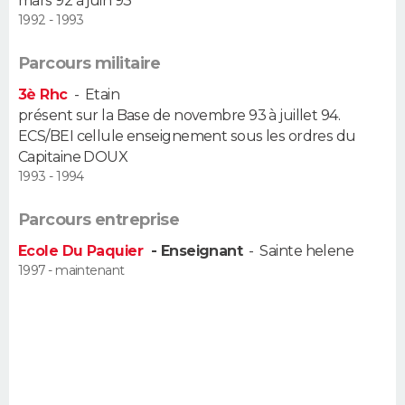
mars 92 à juin 93
FORUM
1992 - 1993
Lifestyle
Sport
Television
Cinema
Bricolage
Culture
Auto
Voyage
Parcours militaire
3è Rhc
-
Etain
présent sur la Base de novembre 93 à juillet 94.
ECS/BEI cellule enseignement sous les ordres du
Capitaine DOUX
1993 - 1994
Parcours entreprise
Ecole Du Paquier
- Enseignant
-
Sainte helene
1997 - maintenant