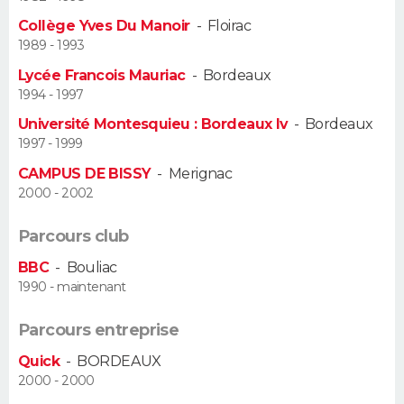
Collège Yves Du Manoir
-
Floirac
Guide de la santé
Médicaments
+
Alimentation
Maladies
Sommeil
VOYAGE
1989 - 1993
Lycée Francois Mauriac
-
Bordeaux
City break
Voyage de noces
Climat
Destinations
Voyage nature
Forum
+
PHOTO
1994 - 1997
Université Montesquieu : Bordeaux Iv
-
Bordeaux
GUIDES D'ACHAT
1997 - 1999
BONS PLANS
CAMPUS DE BISSY
-
Merignac
2000 - 2002
CARTE DE VOEUX
Parcours club
Carte Bonne année
Carte Pâques
Carte de Noël
Carte Saint-Valentin
Carte d'anniversaire
DICTIONNAIRE
BBC
-
Bouliac
1990 - maintenant
Biographies
Expressions
Dictionnaire
Citations
Proverbes
PROGRAMME TV
Parcours entreprise
COPAINS D'AVANT
Quick
-
BORDEAUX
Se connecter
Collèges
Universités
Service militaire
S'inscrire
Lycées
Primaires
Entreprises
Avis de recherche
AVIS DE DÉCÈS
2000 - 2000