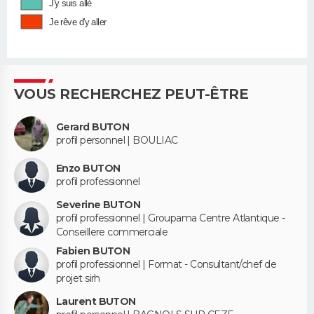
J'y suis allé
Je rêve d'y aller
VOUS RECHERCHEZ PEUT-ÊTRE
Gerard BUTON
profil personnel | BOULIAC
Enzo BUTON
profil professionnel
Severine BUTON
profil professionnel | Groupama Centre Atlantique -
Conseillere commerciale
Fabien BUTON
profil professionnel | Format - Consultant/chef de
projet sirh
Laurent BUTON