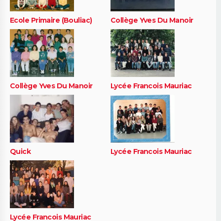
Ecole Primaire (Bouliac)
Collège Yves Du Manoir
Collège Yves Du Manoir
Lycée Francois Mauriac
Quick
Lycée Francois Mauriac
Lycée Francois Mauriac