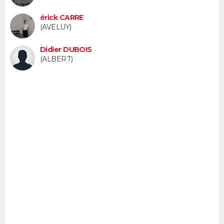
FORUM
érick CARRE
(AVELUY)
Lifestyle
Sport
Television
Cinema
Bricolage
Culture
Auto
Voyage
Didier DUBOIS
(ALBERT)