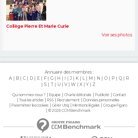
Collège Pierre Et Marie Curie
Voir ses photos
Annuaire des membres :
A
B
C
D
E
F
G
H
I
J
K
L
M
N
O
P
Q
R
S
T
U
V
W
X
Y
Z
Qui sommes-nous ?
Equipe
Charte éditoriale
Publicité
Contact
Tous les articles
RSS
Recrutement
Données personnelles
Paramétrer les cookies
Gérer Utiq
Mentions légales
Groupe Figaro
© 2026 CCM Benchmark