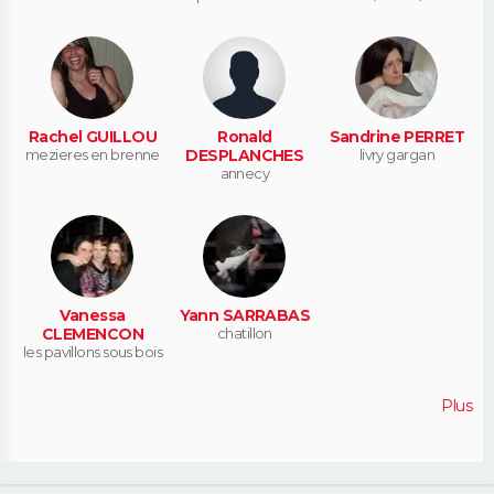
Rachel GUILLOU
Ronald
Sandrine PERRET
mezieres en brenne
DESPLANCHES
livry gargan
annecy
Vanessa
Yann SARRABAS
CLEMENCON
chatillon
les pavillons sous bois
Plus