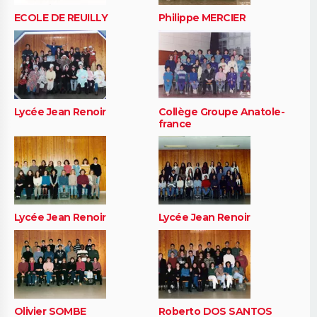
ECOLE DE REUILLY
Philippe MERCIER
Lycée Jean Renoir
Collège Groupe Anatole-
france
Lycée Jean Renoir
Lycée Jean Renoir
Olivier SOMBE
Roberto DOS SANTOS