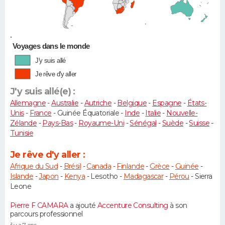
•
Voyages dans le monde
J'y suis allé
Je rêve d'y aller
J'y suis allé(e) :
Allemagne
-
Australie
-
Autriche
-
Belgique
-
Espagne
-
États-
Unis
-
France
- Guinée Équatoriale -
Inde
-
Italie
-
Nouvelle-
Zélande
-
Pays-Bas
-
Royaume-Uni
-
Sénégal
-
Suède
-
Suisse
-
Tunisie
Je rêve d'y aller :
Afrique du Sud
-
Brésil
-
Canada
-
Finlande
-
Grèce
-
Guinée
-
Islande
-
Japon
-
Kenya
- Lesotho -
Madagascar
-
Pérou
- Sierra
Leone
Pierre F CAMARA
a ajouté
Accenture Consulting
à son
parcours professionnel