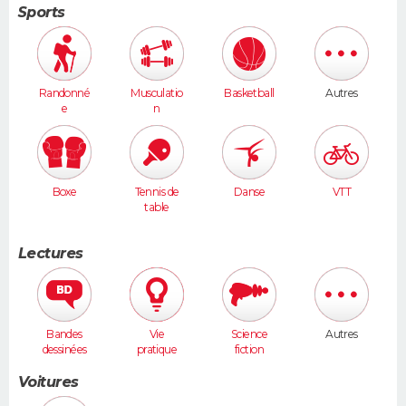
Sports
Randonné
Musculatio
Basketball
Autres
e
n
Boxe
Tennis de
Danse
VTT
table
Lectures
Bandes
Vie
Science
Autres
dessinées
pratique
fiction
Voitures