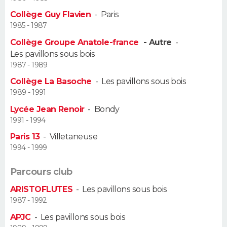
Collège Guy Flavien
-
Paris
Guide de la santé
Médicaments
+
Alimentation
Maladies
Sommeil
VOYAGE
1985 - 1987
Collège Groupe Anatole-france
- Autre
-
City break
Voyage de noces
Climat
Destinations
Voyage nature
Forum
+
PHOTO
Les pavillons sous bois
1987 - 1989
GUIDES D'ACHAT
Collège La Basoche
-
Les pavillons sous bois
1989 - 1991
BONS PLANS
Lycée Jean Renoir
-
Bondy
CARTE DE VOEUX
1991 - 1994
Paris 13
-
Villetaneuse
Carte Bonne année
Carte Pâques
Carte de Noël
Carte Saint-Valentin
Carte d'anniversaire
DICTIONNAIRE
1994 - 1999
Biographies
Expressions
Dictionnaire
Citations
Proverbes
PROGRAMME TV
Parcours club
COPAINS D'AVANT
ARISTOFLUTES
-
Les pavillons sous bois
1987 - 1992
Se connecter
Collèges
Universités
Service militaire
S'inscrire
Lycées
Primaires
Entreprises
Avis de recherche
AVIS DE DÉCÈS
APJC
-
Les pavillons sous bois