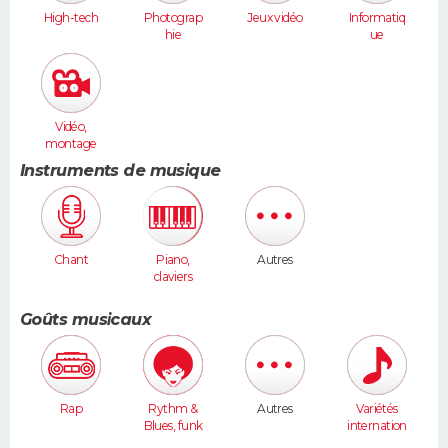
High-tech
Photograp
Jeux vidéo
Informatiq
hie
ue
Vidéo,
montage
Instruments de musique
Chant
Piano,
Autres
claviers
Goûts musicaux
Rap
Rythm &
Autres
Variétés
Blues, funk
internation
ales