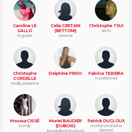
Caroline LE
Celia CERTAIN
Christophe TSUI
GALLO
(BETTONI)
serris
le gosier
obernai
Christophe
Delphine PRISO
Fabrice TEIXEIRA
CORDELLE
montfermeil
neuilly plaisance
Moussa CISSÉ
Muriel BAUDIER
Patrick DUCLOUX
bondy
(DUBOIS)
monteroni d'arbia
(sienne)
les pavillons sous bois