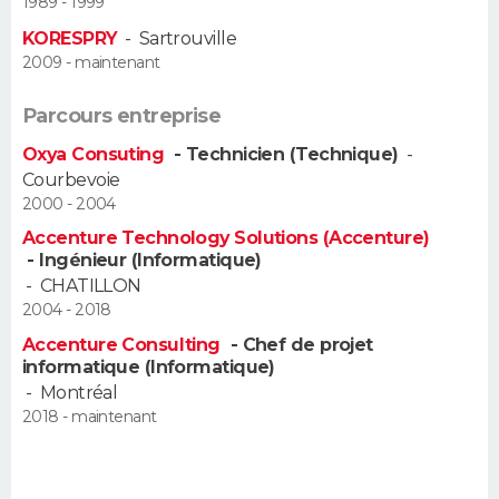
1989 - 1999
FORUM
KORESPRY
-
Sartrouville
2009 - maintenant
Lifestyle
Sport
Television
Cinema
Bricolage
Culture
Auto
Voyage
Parcours entreprise
Oxya Consuting
- Technicien (Technique)
-
Courbevoie
2000 - 2004
Accenture Technology Solutions (Accenture)
- Ingénieur (Informatique)
-
CHATILLON
2004 - 2018
Accenture Consulting
- Chef de projet
informatique (Informatique)
-
Montréal
2018 - maintenant