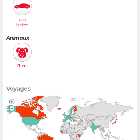
Une
berline
(Laguna,
406...)
Animaux
Chiens
Voyages
+
−