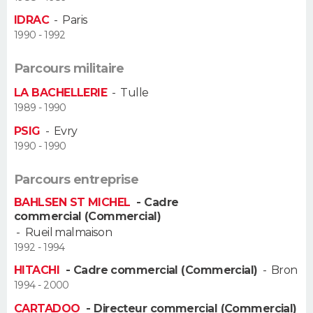
IDRAC
-
Paris
Guide de la santé
Médicaments
+
Alimentation
Maladies
Sommeil
VOYAGE
1990 - 1992
City break
Voyage de noces
Climat
Destinations
Voyage nature
Forum
+
PHOTO
Parcours militaire
LA BACHELLERIE
-
Tulle
GUIDES D'ACHAT
1989 - 1990
PSIG
-
Evry
BONS PLANS
1990 - 1990
CARTE DE VOEUX
Parcours entreprise
Carte Bonne année
Carte Pâques
Carte de Noël
Carte Saint-Valentin
Carte d'anniversaire
DICTIONNAIRE
BAHLSEN ST MICHEL
- Cadre
commercial (Commercial)
Biographies
Expressions
Dictionnaire
Citations
Proverbes
PROGRAMME TV
-
Rueil malmaison
1992 - 1994
COPAINS D'AVANT
HITACHI
- Cadre commercial (Commercial)
-
Bron
1994 - 2000
Se connecter
Collèges
Universités
Service militaire
S'inscrire
Lycées
Primaires
Entreprises
Avis de recherche
AVIS DE DÉCÈS
CARTADOO
- Directeur commercial (Commercial)