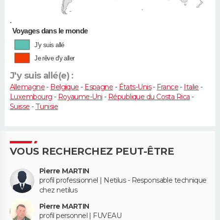
•
Voyages dans le monde
J'y suis allé
Je rêve d'y aller
J'y suis allé(e) :
Allemagne
-
Belgique
-
Espagne
-
États-Unis
-
France
-
Italie
-
Luxembourg
-
Royaume-Uni
-
République du Costa Rica
-
Suisse
-
Tunisie
VOUS RECHERCHEZ PEUT-ÊTRE
Pierre MARTIN
profil professionnel | Netilus - Responsable technique
chez netilus
Pierre MARTIN
profil personnel | FUVEAU