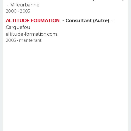
-
Villeurbanne
FORUM
2000 - 2005
Lifestyle
Sport
Television
Cinema
Bricolage
Culture
Auto
Voyage
ALTITUDE FORMATION
- Consultant (Autre)
-
Carquefou
altitude-formation.com
2005 - maintenant