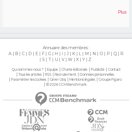
Plus
Annuaire des membres :
A
B
C
D
E
F
G
H
I
J
K
L
M
N
O
P
Q
R
S
T
U
V
W
X
Y
Z
Qui sommes-nous ?
Equipe
Charte éditoriale
Publicité
Contact
Tous les articles
RSS
Recrutement
Données personnelles
Paramétrer les cookies
Gérer Utiq
Mentions légales
Groupe Figaro
© 2026 CCM Benchmark