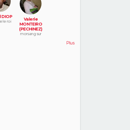
l DIOP
Valerie
e le roi
MONTEIRO
(PECHINEZ)
morsang sur
orge
Plus