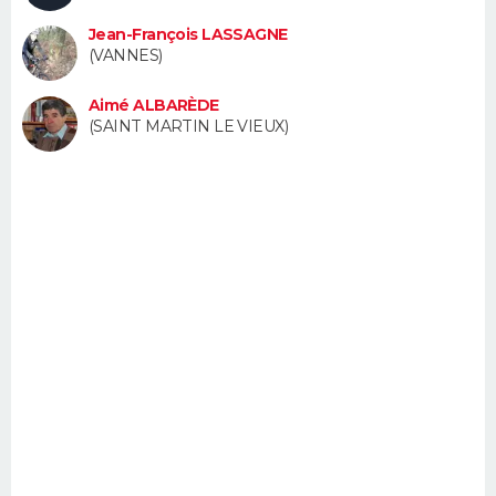
FORUM
Jean-François LASSAGNE
(VANNES)
Lifestyle
Sport
Television
Cinema
Bricolage
Culture
Auto
Voyage
Aimé ALBARÈDE
(SAINT MARTIN LE VIEUX)