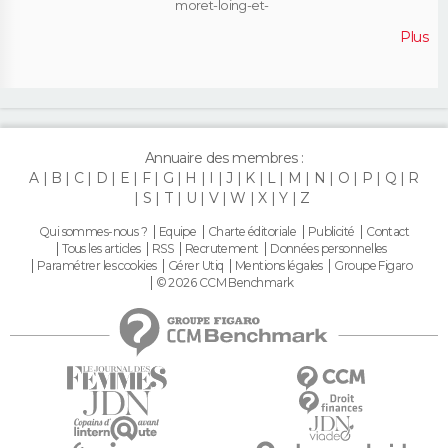
moret-loing-et-
orvanne
Plus
Annuaire des membres :
A
B
C
D
E
F
G
H
I
J
K
L
M
N
O
P
Q
R
S
T
U
V
W
X
Y
Z
Qui sommes-nous ?
Equipe
Charte éditoriale
Publicité
Contact
Tous les articles
RSS
Recrutement
Données personnelles
Paramétrer les cookies
Gérer Utiq
Mentions légales
Groupe Figaro
© 2026 CCM Benchmark