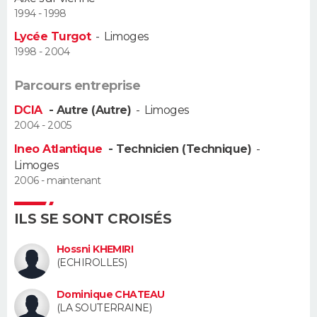
1994 - 1998
Guide de la santé
Médicaments
+
Alimentation
Maladies
Sommeil
VOYAGE
Lycée Turgot
-
Limoges
1998 - 2004
City break
Voyage de noces
Climat
Destinations
Voyage nature
Forum
+
PHOTO
Parcours entreprise
GUIDES D'ACHAT
DCIA
- Autre (Autre)
-
Limoges
2004 - 2005
BONS PLANS
Ineo Atlantique
- Technicien (Technique)
-
Limoges
CARTE DE VOEUX
2006 - maintenant
Carte Bonne année
Carte Pâques
Carte de Noël
Carte Saint-Valentin
Carte d'anniversaire
DICTIONNAIRE
ILS SE SONT CROISÉS
Biographies
Expressions
Dictionnaire
Citations
Proverbes
PROGRAMME TV
Hossni KHEMIRI
(ECHIROLLES)
COPAINS D'AVANT
Se connecter
Collèges
Universités
Service militaire
S'inscrire
Lycées
Primaires
Entreprises
Avis de recherche
Dominique CHATEAU
AVIS DE DÉCÈS
(LA SOUTERRAINE)