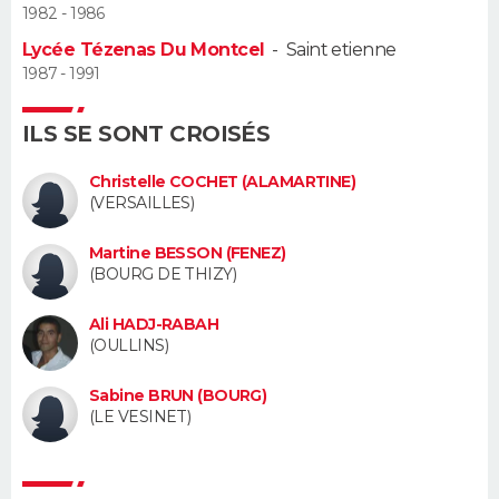
1982 - 1986
Guide de la santé
Médicaments
+
Alimentation
Maladies
Sommeil
Lycée Tézenas Du Montcel
-
Saint etienne
VOYAGE
1987 - 1991
City break
Voyage de noces
Climat
Destinations
Voyage nature
Forum
+
PHOTO
ILS SE SONT CROISÉS
GUIDES D'ACHAT
Christelle COCHET (ALAMARTINE)
(VERSAILLES)
BONS PLANS
Martine BESSON (FENEZ)
CARTE DE VOEUX
(BOURG DE THIZY)
Carte Bonne année
Carte Pâques
Carte de Noël
Carte Saint-Valentin
Carte d'anniversaire
DICTIONNAIRE
Ali HADJ-RABAH
(OULLINS)
Biographies
Expressions
Dictionnaire
Citations
Proverbes
PROGRAMME TV
Sabine BRUN (BOURG)
COPAINS D'AVANT
(LE VESINET)
Se connecter
Collèges
Universités
Service militaire
S'inscrire
Lycées
Primaires
Entreprises
Avis de recherche
AVIS DE DÉCÈS