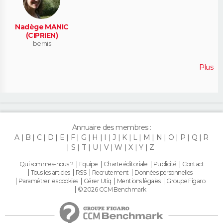
Nadège MANIC
(CIPRIEN)
bernis
Plus
Annuaire des membres :
A
B
C
D
E
F
G
H
I
J
K
L
M
N
O
P
Q
R
S
T
U
V
W
X
Y
Z
Qui sommes-nous ?
Equipe
Charte éditoriale
Publicité
Contact
Tous les articles
RSS
Recrutement
Données personnelles
Paramétrer les cookies
Gérer Utiq
Mentions légales
Groupe Figaro
© 2026 CCM Benchmark