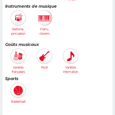
Instruments de musique
Batterie,
Piano,
percussion
claviers
s
Goûts musicaux
Variétés
Rock
Variétés
françaises
internation
ales
Sports
Basketball