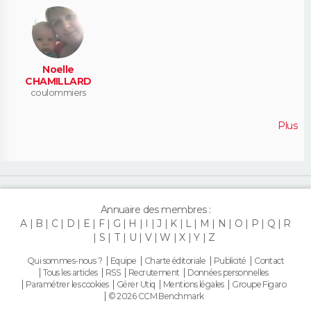
Noelle
CHAMILLARD
coulommiers
Plus
Annuaire des membres :
A
B
C
D
E
F
G
H
I
J
K
L
M
N
O
P
Q
R
S
T
U
V
W
X
Y
Z
Qui sommes-nous ?
Equipe
Charte éditoriale
Publicité
Contact
Tous les articles
RSS
Recrutement
Données personnelles
Paramétrer les cookies
Gérer Utiq
Mentions légales
Groupe Figaro
© 2026 CCM Benchmark