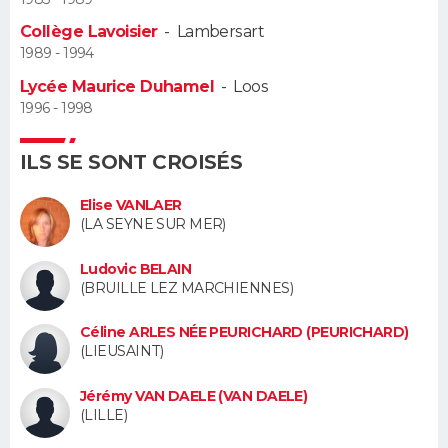
Collège Lavoisier
-
Lambersart
Guide de la santé
Médicaments
+
Alimentation
Maladies
Sommeil
VOYAGE
1989 - 1994
Lycée Maurice Duhamel
-
Loos
City break
Voyage de noces
Climat
Destinations
Voyage nature
Forum
+
PHOTO
1996 - 1998
GUIDES D'ACHAT
ILS SE SONT CROISÉS
BONS PLANS
Elise VANLAER
(LA SEYNE SUR MER)
CARTE DE VOEUX
Ludovic BELAIN
Carte Bonne année
Carte Pâques
Carte de Noël
Carte Saint-Valentin
Carte d'anniversaire
DICTIONNAIRE
(BRUILLE LEZ MARCHIENNES)
Biographies
Expressions
Dictionnaire
Citations
Proverbes
PROGRAMME TV
Céline ARLES NÉE PEURICHARD (PEURICHARD)
(LIEUSAINT)
COPAINS D'AVANT
Jérémy VAN DAELE (VAN DAELE)
Se connecter
Collèges
Universités
Service militaire
S'inscrire
Lycées
Primaires
Entreprises
Avis de recherche
(LILLE)
AVIS DE DÉCÈS