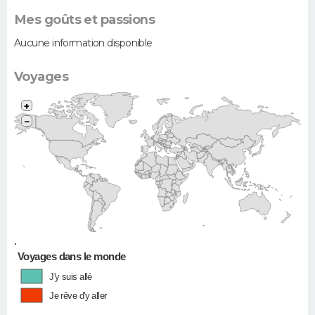
Mes goûts et passions
Aucune information disponible
Voyages
+
−
•
Voyages dans le monde
J'y suis allé
Je rêve d'y aller