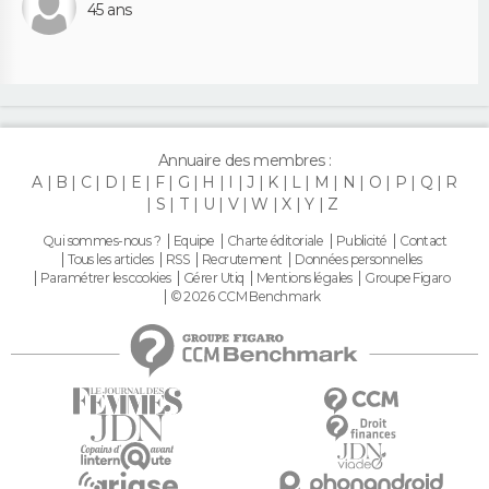
45 ans
Annuaire des membres :
A
B
C
D
E
F
G
H
I
J
K
L
M
N
O
P
Q
R
S
T
U
V
W
X
Y
Z
Qui sommes-nous ?
Equipe
Charte éditoriale
Publicité
Contact
Tous les articles
RSS
Recrutement
Données personnelles
Paramétrer les cookies
Gérer Utiq
Mentions légales
Groupe Figaro
© 2026 CCM Benchmark